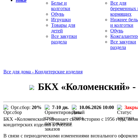
Новые
Белье и
Все для
колготки
беременных 
Обувь
кормящих
Игрушки
Нижнее бель
Товары для
и колготки
детей
Обувь
Все закупки
Кожгалантер
раздела
Все закупки
раздела
Все для дома - Кондитерские изделия
БКХ «Коломенский» - 
Орг.сбор:
20%
7-10 дн.
10.06.2026 10:00
Закр
БКХ «Коломенский» начинает свою историю с 1956 года, явля
кондитерских изделий в России.
В связи с периодическими изменениями визуального оформле