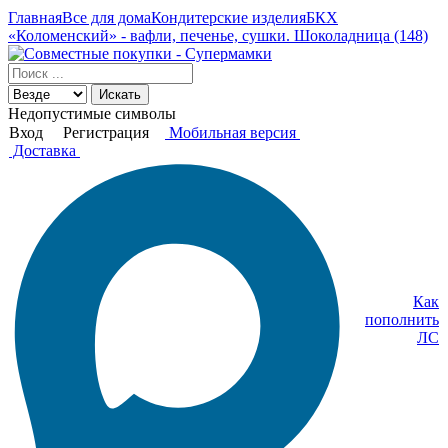
Главная
Все для дома
Кондитерские изделия
БКХ
«Коломенский» - вафли, печенье, сушки. Шоколадница (148)
Искать
Недопустимые символы
Вход
Регистрация
Мобильная версия
Доставка
Как
пополнить
ЛС