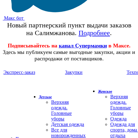
Макс бот
Новый партнерский пункт выдачи заказов
на Салимжанова.
Подробнее
.
Подписывайтесь на
канал Супермамки
в Максе.
Здесь мы публикуем самые выгодные закупки, акции и
распродажи от поставщиков.
Экспресс-заказ
Закупки
Техп
Женское
Верхняя
Детское
Верхняя
одежда.
одежда.
Головные
Головные
уборы
уборы
Одежда
Детская одежда
Одежда для
Все для
спорта, дома
новорожденных
отдыха