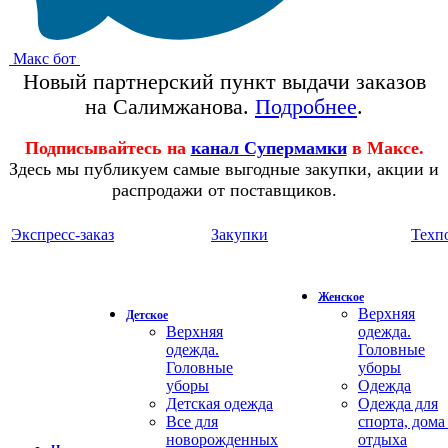
Макс бот
Новый партнерский пункт выдачи заказов
на Салимжанова.
Подробнее
.
Подписывайтесь на
канал Супермамки
в Максе.
Здесь мы публикуем самые выгодные закупки, акции и
распродажи от поставщиков.
Экспресс-заказ
Закупки
Техп
Женское
Верхняя
Детское
Верхняя
одежда.
одежда.
Головные
Головные
уборы
уборы
Одежда
Детская одежда
Одежда для
Все для
спорта, дома
новорожденных
отдыха