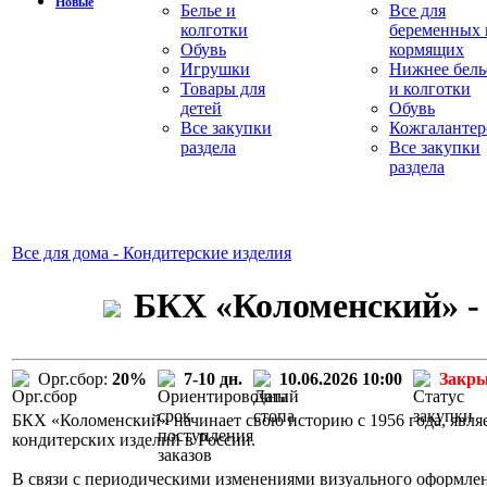
Новые
Белье и
Все для
колготки
беременных 
Обувь
кормящих
Игрушки
Нижнее бель
Товары для
и колготки
детей
Обувь
Все закупки
Кожгалантер
раздела
Все закупки
раздела
Все для дома - Кондитерские изделия
БКХ «Коломенский» - 
Орг.сбор:
20%
7-10 дн.
10.06.2026 10:00
Закр
БКХ «Коломенский» начинает свою историю с 1956 года, явля
кондитерских изделий в России.
В связи с периодическими изменениями визуального оформле