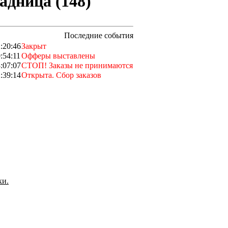
адница (148)
Последние события
:20:46
Закрыт
:54:11
Офферы выставлены
:07:07
СТОП! Заказы не принимаются
:39:14
Открыта. Сбор заказов
ки.