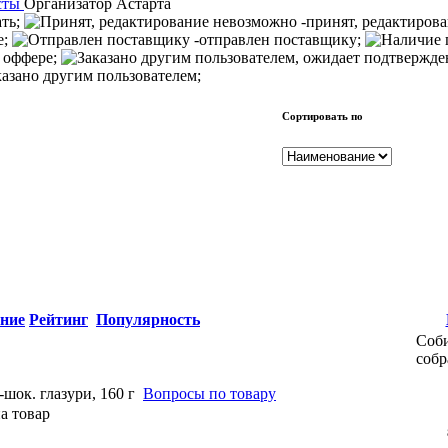
сты
Организатор
Астарта
ать;
-принят, редактиров
е;
-отправлен поставщику;
 оффере;
казано другим пользователем;
Сортировать по
ние
Рейтинг
Популярность
Соби
собр
шок. глазури, 160 г
Вопросы по товару