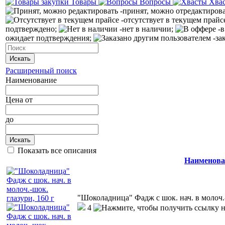
Товары
Вопросы
Хва
-принят, можно отредактиров
-отсутствует в текущем прайс
подтверждено;
-нет в наличии;
-в
ожидает подтверждения;
-за
Искать
Расширенный поиск
Наименование
Цена
от
до
Искать
Показать все описания
Наименова
"Шоколадница" Фадж с шок. нач. в молоч.-
4