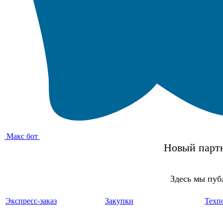
Макс бот
Новый партн
Здесь мы пуб
Экспресс-заказ
Закупки
Техп