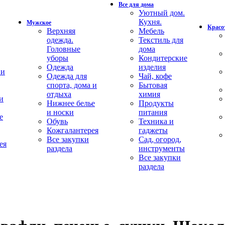
Все для дома
Уютный дом.
Кухня.
Мужское
Красот
Верхняя
Мебель
одежда.
Текстиль для
Головные
дома
уборы
Кондитерские
Одежда
изделия
 и
Одежда для
Чай, кофе
спорта, дома и
Бытовая
отдыха
химия
и
Нижнее белье
Продукты
и носки
питания
е
Обувь
Техника и
Кожгалантерея
гаджеты
Все закупки
Сад, огород,
ея
раздела
инструменты
Все закупки
раздела