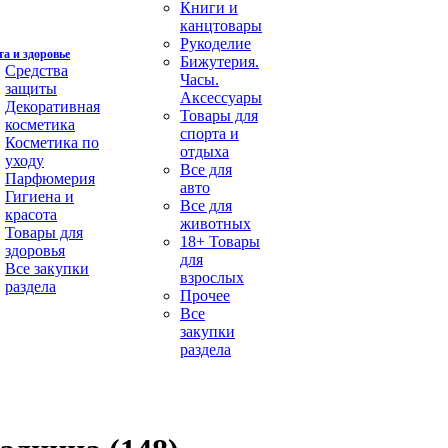
Книги и
канцтовары
Рукоделие
а и здоровье
Бижутерия.
Средства
Часы.
защиты
Аксессуары
Декоративная
Товары для
косметика
спорта и
Косметика по
отдыха
уходу
Все для
Парфюмерия
авто
Гигиена и
Все для
красота
животных
Товары для
18+ Товары
здоровья
для
Все закупки
взрослых
раздела
Прочее
Все
закупки
раздела