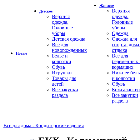
Женское
Верхняя
Детское
Верхняя
одежда.
одежда.
Головные
Головные
уборы
уборы
Одежда
Детская одежда
Одежда для
Все для
спорта, дома
новорожденных
отдыха
Новые
Белье и
Все для
колготки
беременных 
Обувь
кормящих
Игрушки
Нижнее бель
Товары для
и колготки
детей
Обувь
Все закупки
Кожгалантер
раздела
Все закупки
раздела
Все для дома - Кондитерские изделия