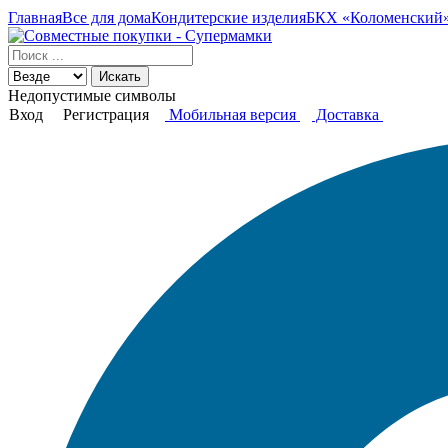
Главная
Все для дома
Кондитерские изделия
БКХ «Коломенский» 
Искать
Недопустимые символы
Вход
Регистрация
Мобильная версия
Доставка