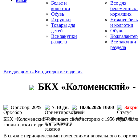
Новые
Белье и
Все для
колготки
беременных 
Обувь
кормящих
Игрушки
Нижнее бель
Товары для
и колготки
детей
Обувь
Все закупки
Кожгалантер
раздела
Все закупки
раздела
Все для дома - Кондитерские изделия
БКХ «Коломенский» - 
Орг.сбор:
20%
7-10 дн.
10.06.2026 10:00
Закр
БКХ «Коломенский» начинает свою историю с 1956 года, явля
кондитерских изделий в России.
В связи с периодическими изменениями визуального оформле