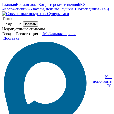
Главная
Все для дома
Кондитерские изделия
БКХ
«Коломенский» - вафли, печенье, сушки. Шоколадница (148)
Искать
Недопустимые символы
Вход
Регистрация
Мобильная версия
Доставка
Как
пополнить
ЛС