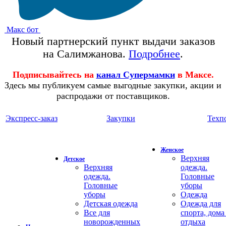
Макс бот
Новый партнерский пункт выдачи заказов
на Салимжанова.
Подробнее
.
Подписывайтесь на
канал Супермамки
в Максе.
Здесь мы публикуем самые выгодные закупки, акции и
распродажи от поставщиков.
Экспресс-заказ
Закупки
Техп
Женское
Верхняя
Детское
Верхняя
одежда.
одежда.
Головные
Головные
уборы
уборы
Одежда
Детская одежда
Одежда для
Все для
спорта, дома
новорожденных
отдыха