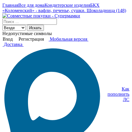
Главная
Все для дома
Кондитерские изделия
БКХ
«Коломенский» - вафли, печенье, сушки. Шоколадница (148)
Искать
Недопустимые символы
Вход
Регистрация
Мобильная версия
Доставка
Как
пополнить
ЛС