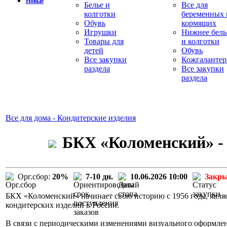
Новые
Белье и
Все для
колготки
беременных 
Обувь
кормящих
Игрушки
Нижнее бель
Товары для
и колготки
детей
Обувь
Все закупки
Кожгалантер
раздела
Все закупки
раздела
Все для дома - Кондитерские изделия
БКХ «Коломенский» - 
Орг.сбор:
20%
7-10 дн.
10.06.2026 10:00
Закр
БКХ «Коломенский» начинает свою историю с 1956 года, явля
кондитерских изделий в России.
В связи с периодическими изменениями визуального оформле