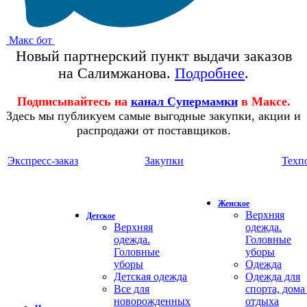
Макс бот
Новый партнерский пункт выдачи заказов
на Салимжанова.
Подробнее
.
Подписывайтесь на
канал Супермамки
в Максе.
Здесь мы публикуем самые выгодные закупки, акции и
распродажи от поставщиков.
Экспресс-заказ
Закупки
Техп
Женское
Верхняя
Детское
Верхняя
одежда.
одежда.
Головные
Головные
уборы
уборы
Одежда
Детская одежда
Одежда для
Все для
спорта, дома
новорожденных
отдыха