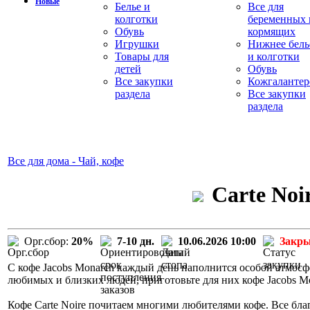
Новые
Белье и
Все для
колготки
беременных 
Обувь
кормящих
Игрушки
Нижнее бель
Товары для
и колготки
детей
Обувь
Все закупки
Кожгалантер
раздела
Все закупки
раздела
Все для дома - Чай, кофе
Carte Noi
Орг.сбор:
20%
7-10 дн.
10.06.2026 10:00
Закр
С кофе Jacobs Monarch каждый день наполнится особой атмосф
любимых и близких людей, приготовьте для них кофе Jacobs M
Кофе Carte Noire почитаем многими любителями кофе. Все бла