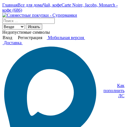
Главная
Все для дома
Чай, кофе
Carte Noire, Jacobs, Monarch -
кофе (686)
Искать
Недопустимые символы
Вход
Регистрация
Мобильная версия
Доставка
Как
пополнить
ЛС