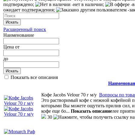
подтверждено;
-нет в наличии;
-в
ожидает подтверждения;
-за
Искать
Расширенный поиск
Наименование
Цена
от
до
Искать
Показать все описания
Наименован
Кофе Jacobs Velour 70 г м/у
Вопросы по това
Это растворимый кофе с нежной кофейной пен
которыми Вы можете ощутить прилив сил, и
кофе еще бо
...
Показать описание
лее прият
30