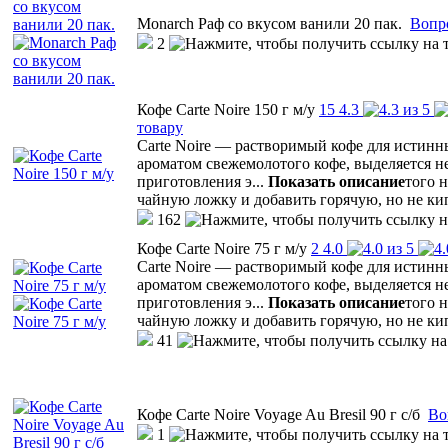
Monarch Раф со вкусом ванили 20 пак.
Вопр
2
Кофе Carte Noire 150 г м/у
15
4.3
товару
Carte Noire — растворимый кофе для истинн
ароматом свежемолотого кофе, выделяется 
приготовления э
...
Показать описание
того 
чайную ложку и добавить горячую, но не ки
162
Кофе Carte Noire 75 г м/у
2
4.0
Carte Noire — растворимый кофе для истинн
ароматом свежемолотого кофе, выделяется 
приготовления э
...
Показать описание
того 
чайную ложку и добавить горячую, но не ки
41
Кофе Carte Noire Voyage Au Bresil 90 г с/б
Во
1