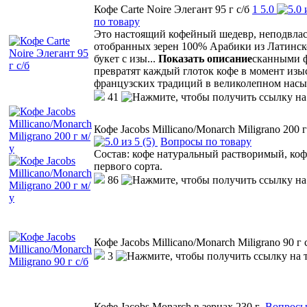
Кофе Carte Noire Элегант 95 г с/б
1
5.0
по товару
Это настоящий кофейный шедевр, неподвластн
отобранных зерен 100% Арабики из Латинск
букет с изы
...
Показать описание
сканными ф
превратят каждый глоток кофе в момент изыс
французских традиций в великолепном насы
41
Кофе Jacobs Millicano/Monarch Miligrano 200 г
(5)
Вопросы по товару
Состав: кофе натуральный растворимый, к
первого сорта.
86
Кофе Jacobs Millicano/Monarch Miligrano 90 г 
3
Кофе Jacobs Monarch в зернах 230 г
Вопросы