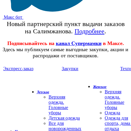
Макс бот
Новый партнерский пункт выдачи заказов
на Салимжанова.
Подробнее
.
Подписывайтесь на
канал Супермамки
в Максе.
Здесь мы публикуем самые выгодные закупки, акции и
распродажи от поставщиков.
Экспресс-заказ
Закупки
Техп
Женское
Верхняя
Детское
Верхняя
одежда.
одежда.
Головные
Головные
уборы
уборы
Одежда
Детская одежда
Одежда для
Все для
спорта, дома
новорожденных
отдыха