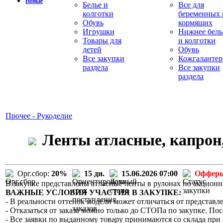
Новые
Белье и
Все для
колготки
беременных 
Обувь
кормящих
Игрушки
Нижнее бель
Товары для
и колготки
детей
Обувь
Все закупки
Кожгалантер
раздела
Все закупки
раздела
Прочее - Рукоделие
Ленты атласные, капрон,
Орг.сбор:
20%
15 дн.
15.06.2026 07:00
Офферы
В закупке представлены атласные ленты в рулонах по акцион
ВАЖНЫЕ УСЛОВИЯ УЧАСТИЯ В ЗАКУПКЕ:
- В реальности оттенок модели может отличаться от представле
- Отказаться от заказа можно только до СТОПа по закупке. Пос
- Все заявки по выданному товару принимаются со склада при 