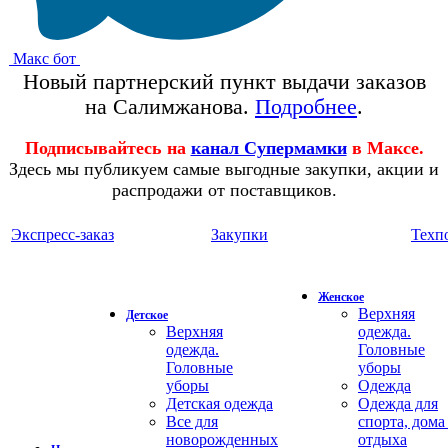
Макс бот
Новый партнерский пункт выдачи заказов
на Салимжанова.
Подробнее
.
Подписывайтесь на
канал Супермамки
в Максе.
Здесь мы публикуем самые выгодные закупки, акции и
распродажи от поставщиков.
Экспресс-заказ
Закупки
Техп
Женское
Верхняя
Детское
Верхняя
одежда.
одежда.
Головные
Головные
уборы
уборы
Одежда
Детская одежда
Одежда для
Все для
спорта, дома
новорожденных
отдыха