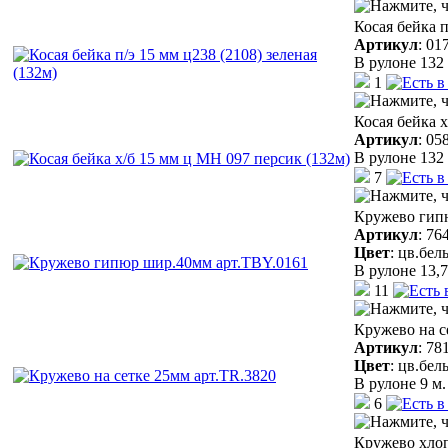
Косая бейка п
Артикул
:
01
В рулоне 132 
1
Косая бейка 
Артикул
:
05
В рулоне 132 
7
Кружево гип
Артикул
:
76
Цвет
:
цв.бел
В рулоне 13,7
11
Кружево на с
Артикул
:
78
Цвет
:
цв.бел
В рулоне 9 м.
6
Кружево хло