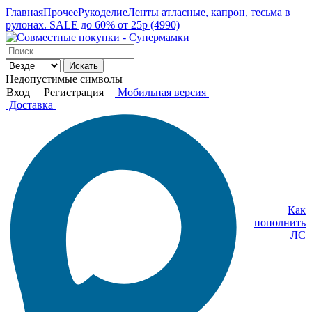
Главная
Прочее
Рукоделие
Ленты атласные, капрон, тесьма в
рулонах. SALE до 60% от 25р (4990)
Искать
Недопустимые символы
Вход
Регистрация
Мобильная версия
Доставка
Как
пополнить
ЛС