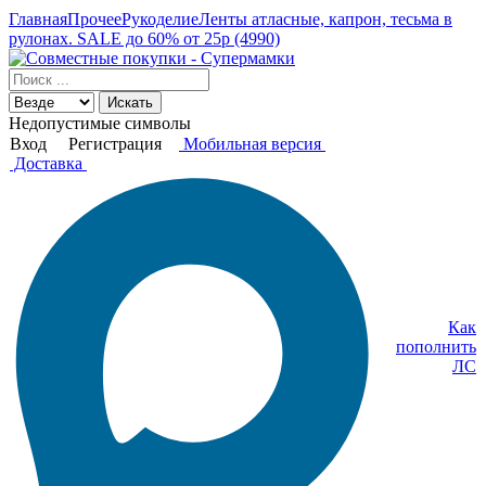
Главная
Прочее
Рукоделие
Ленты атласные, капрон, тесьма в
рулонах. SALE до 60% от 25р (4990)
Искать
Недопустимые символы
Вход
Регистрация
Мобильная версия
Доставка
Как
пополнить
ЛС