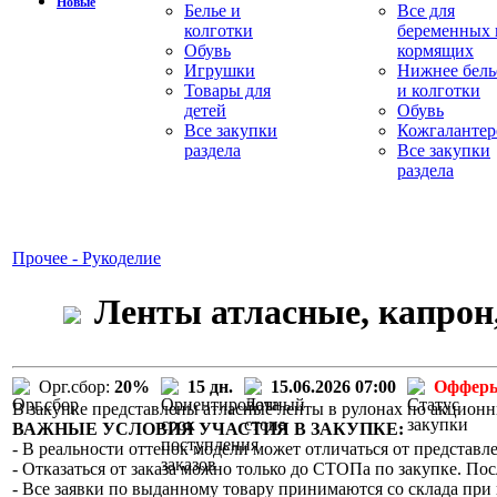
Новые
Белье и
Все для
колготки
беременных 
Обувь
кормящих
Игрушки
Нижнее бель
Товары для
и колготки
детей
Обувь
Все закупки
Кожгалантер
раздела
Все закупки
раздела
Прочее - Рукоделие
Ленты атласные, капрон,
Орг.сбор:
20%
15 дн.
15.06.2026 07:00
Офферы
В закупке представлены атласные ленты в рулонах по акцион
ВАЖНЫЕ УСЛОВИЯ УЧАСТИЯ В ЗАКУПКЕ:
- В реальности оттенок модели может отличаться от представле
- Отказаться от заказа можно только до СТОПа по закупке. Пос
- Все заявки по выданному товару принимаются со склада при 