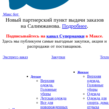
Макс бот
Новый партнерский пункт выдачи заказов
на Салимжанова.
Подробнее
.
Подписывайтесь на
канал Супермамки
в Максе.
Здесь мы публикуем самые выгодные закупки, акции и
распродажи от поставщиков.
Экспресс-заказ
Закупки
Техп
Женское
Верхняя
Детское
Верхняя
одежда.
одежда.
Головные
Головные
уборы
уборы
Одежда
Детская одежда
Одежда для
Все для
спорта, дома
новорожденных
отдыха