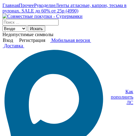
Главная
Прочее
Рукоделие
Ленты атласные, капрон, тесьма в
рулонах. SALE до 60% от 25р (4990)
Искать
Недопустимые символы
Вход
Регистрация
Мобильная версия
Доставка
Как
пополнить
ЛС