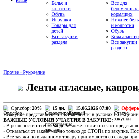
Новые
Белье и
Все для
колготки
беременных 
Обувь
кормящих
Игрушки
Нижнее бель
Товары для
и колготки
детей
Обувь
Все закупки
Кожгалантер
раздела
Все закупки
раздела
Прочее - Рукоделие
Ленты атласные, капрон,
Орг.сбор:
20%
15 дн.
15.06.2026 07:00
Офферы
В закупке представлены атласные ленты в рулонах по акцион
ВАЖНЫЕ УСЛОВИЯ УЧАСТИЯ В ЗАКУПКЕ:
- В реальности оттенок модели может отличаться от представле
- Отказаться от заказа можно только до СТОПа по закупке. Пос
- Все заявки по выданному товару принимаются со склада при 