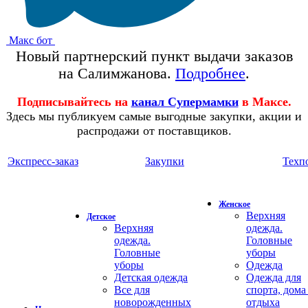
Макс бот
Новый партнерский пункт выдачи заказов
на Салимжанова.
Подробнее
.
Подписывайтесь на
канал Супермамки
в Максе.
Здесь мы публикуем самые выгодные закупки, акции и
распродажи от поставщиков.
Экспресс-заказ
Закупки
Техп
Женское
Верхняя
Детское
Верхняя
одежда.
одежда.
Головные
Головные
уборы
уборы
Одежда
Детская одежда
Одежда для
Все для
спорта, дома
новорожденных
отдыха