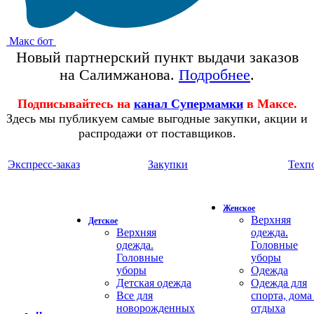
Макс бот
Новый партнерский пункт выдачи заказов
на Салимжанова.
Подробнее
.
Подписывайтесь на
канал Супермамки
в Максе.
Здесь мы публикуем самые выгодные закупки, акции и
распродажи от поставщиков.
Экспресс-заказ
Закупки
Техп
Женское
Верхняя
Детское
Верхняя
одежда.
одежда.
Головные
Головные
уборы
уборы
Одежда
Детская одежда
Одежда для
Все для
спорта, дома
новорожденных
отдыха