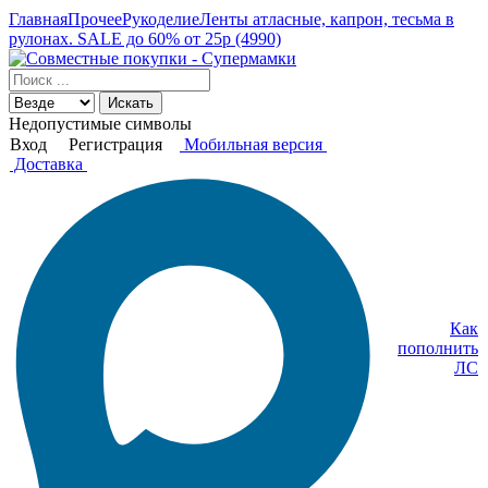
Главная
Прочее
Рукоделие
Ленты атласные, капрон, тесьма в
рулонах. SALE до 60% от 25р (4990)
Искать
Недопустимые символы
Вход
Регистрация
Мобильная версия
Доставка
Как
пополнить
ЛС