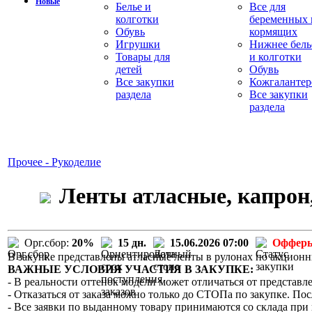
Новые
Белье и
Все для
колготки
беременных 
Обувь
кормящих
Игрушки
Нижнее бель
Товары для
и колготки
детей
Обувь
Все закупки
Кожгалантер
раздела
Все закупки
раздела
Прочее - Рукоделие
Ленты атласные, капрон,
Орг.сбор:
20%
15 дн.
15.06.2026 07:00
Офферы
В закупке представлены атласные ленты в рулонах по акцион
ВАЖНЫЕ УСЛОВИЯ УЧАСТИЯ В ЗАКУПКЕ:
- В реальности оттенок модели может отличаться от представле
- Отказаться от заказа можно только до СТОПа по закупке. Пос
- Все заявки по выданному товару принимаются со склада при 