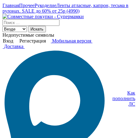
Главная
Прочее
Рукоделие
Ленты атласные, капрон, тесьма в
рулонах. SALE до 60% от 25р (4990)
Искать
Недопустимые символы
Вход
Регистрация
Мобильная версия
Доставка
Как
пополнить
ЛС