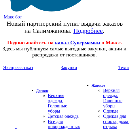
Макс бот
Новый партнерский пункт выдачи заказов
на Салимжанова.
Подробнее
.
Подписывайтесь на
канал Супермамки
в Максе.
Здесь мы публикуем самые выгодные закупки, акции и
распродажи от поставщиков.
Экспресс-заказ
Закупки
Техп
Женское
Верхняя
Детское
Верхняя
одежда.
одежда.
Головные
Головные
уборы
уборы
Одежда
Детская одежда
Одежда для
Все для
спорта, дома
новорожденных
отдыха