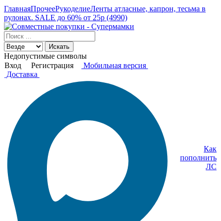
Главная
Прочее
Рукоделие
Ленты атласные, капрон, тесьма в
рулонах. SALE до 60% от 25р (4990)
Искать
Недопустимые символы
Вход
Регистрация
Мобильная версия
Доставка
Как
пополнить
ЛС