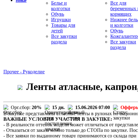
Новые
Белье и
Все для
колготки
беременных 
Обувь
кормящих
Игрушки
Нижнее бель
Товары для
и колготки
детей
Обувь
Все закупки
Кожгалантер
раздела
Все закупки
раздела
Прочее - Рукоделие
Ленты атласные, капрон,
Орг.сбор:
20%
15 дн.
15.06.2026 07:00
Офферы
В закупке представлены атласные ленты в рулонах по акцион
ВАЖНЫЕ УСЛОВИЯ УЧАСТИЯ В ЗАКУПКЕ:
- В реальности оттенок модели может отличаться от представле
- Отказаться от заказа можно только до СТОПа по закупке. Пос
- Все заявки по выданному товару принимаются со склада при 