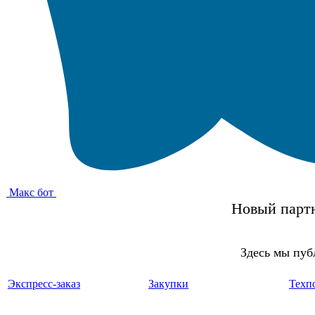
Макс бот
Новый партн
Здесь мы пуб
Экспресс-заказ
Закупки
Техп