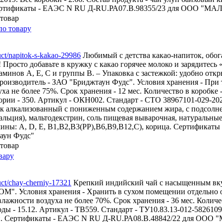
Сертификаты - ЕАЭС N RU Д-RU.РА07.В.98355/23 для ООО "М
по товару
duct/napitok-s-kakao-29986
Любимый с детства какао-напиток, обо
Просто добавьте в кружку с какао горячее молоко и зарядитесь
аминов А, Е, С и группы В. – Упаковка с застежкой: удобно откр
Производитель - ЗАО "Бриджтаун Фудс". Условия хранения - При 
 не более 75%. Срок хранения - 12 мес. Количество в коробке - 
Калории - 350. Артикул - ОКН002. Стандарт - СТО 38967101-029-20
рошок алкализованный с пониженным содержанием жира, с подсол
альция), мальтодекстрин, соль пищевая выварочная, натуральны
ины: А, D, E, В1,В2,В3(РР),В6,В9,В12,С), корица. Сертификат
аун Фудс"
вару
duct/chay-cherniy-17321
Крепкий индийский чай с насыщенным вку
". Условия хранения - Хранить в сухом помещении отдельно 
ажности воздуха не более 70%. Срок хранения - 36 мес. Количес
еводы - 15.12. Артикул - ТВ559. Стандарт - ТУ10.83.13-012-582610
рный. Сертификаты - ЕАЭС N RU Д-RU.РА08.В.48842/22 для ООО