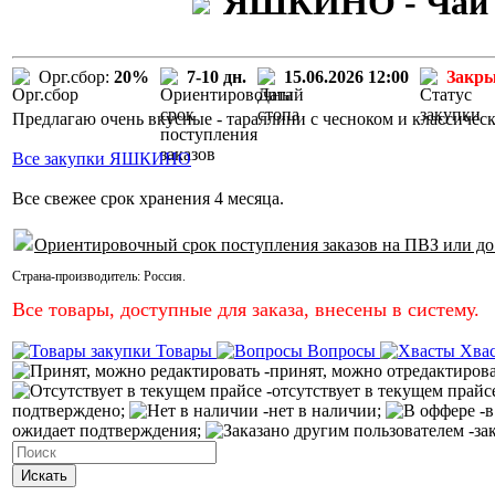
ЯШКИНО - Чай E
Орг.сбор:
20%
7-10 дн.
15.06.2026 12:00
Закр
Предлагаю очень вкусные - тараллини с чесноком и классическ
Все закупки ЯШКИНО
Все свежее срок хранения 4 месяца.
Ориентировочный срок поступления заказов на ПВЗ или до
Страна-производитель:
Россия
.
Все товары, доступные для заказа, внесены в систему.
Товары
Вопросы
Хва
-принят, можно отредактиров
-отсутствует в текущем прайс
подтверждено;
-нет в наличии;
-в
ожидает подтверждения;
-за
Искать