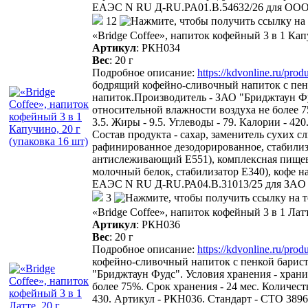
ЕАЭС N RU Д-RU.PA01.В.54632/26 для О
12
«Bridge Coffee», напиток кофейный 3 в 1 Кап
Артикул
:
РКН034
Вес
:
20 г
Подробное описание:
https://kdvonline.ru/pro
бодрящий кофейно-сливочный напиток с пенк
напиток.Производитель - ЗАО "Бриджтаун Фу
относительной влажности воздуха не более 75%
3.5. Жиры - 9.5. Углеводы - 79. Калории - 42
Состав продукта - сахар, заменитель сухих с
рафинированное дезодорированное, стабилизато
антислеживающий Е551), комплексная пищева
молочный белок, стабилизатор E340), кофе 
ЕАЭС N RU Д-RU.РА04.В.31013/25 для ЗAO
3
«Bridge Coffee», напиток кофейный 3 в 1 Латт
Артикул
:
РКН036
Вес
:
20 г
Подробное описание:
https://kdvonline.ru/prod
кофейно-сливочный напиток с пенкой барист
"Бриджтаун Фудс". Условия хранения - хран
более 75%. Срок хранения - 24 мес. Количество
430. Артикул - РКН036. Стандарт - СТО 38967