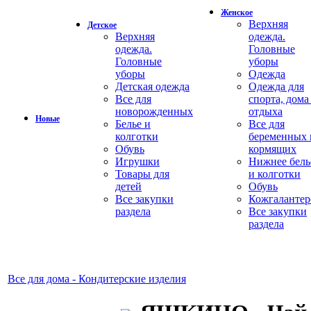
Женское
Верхняя
Детское
Верхняя
одежда.
одежда.
Головные
Головные
уборы
уборы
Одежда
Детская одежда
Одежда для
Все для
спорта, дома
новорожденных
отдыха
Новые
Белье и
Все для
колготки
беременных 
Обувь
кормящих
Игрушки
Нижнее бель
Товары для
и колготки
детей
Обувь
Все закупки
Кожгалантер
раздела
Все закупки
раздела
Все для дома - Кондитерские изделия