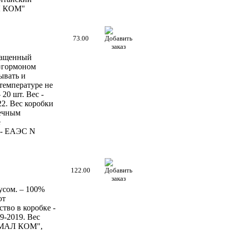
АЛ КОМ"
73.00
гащенный
 «гормоном
ывать и
температуре не
20 шт. Вес -
22. Вес коробки
нечным
е
ы - ЕАЭС N
122.00
сом. – 100%
от
тво в коробке -
99-2019. Вес
 "МАЛ КОМ",