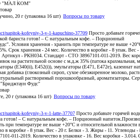
ОО "МАЛ КОМ"
учино, 20 г (упаковка 16 шт)
Вопросы по товару
duct/napitok-kofeyniy-3-v-1-kapuchino-37709
Просто добавьте горяче
ой бариста готов! – С натуральным кофе. – Порционный
дс". Условия хранения - хранить при температуре не выше +20°
. Срок хранения - 24 мес. Количество в коробке - 8 упак. Вес - 2
0. Артикул - РКН034. Стандарт - СТО 38967101-011-2019. Вес коро
ливок на растительной основе с м.д.ж 35% (патока крахмальная, 
ры (Е340(ii), Е452(i)), эмульгаторы (Е471, Е472е), казеинат на
я добавка (глюкозный сироп, сухое обезжиренное молоко, раст
натуральный растворимый порошкообразный, ароматизаторы. Сер
 "Бриджтаун Фудс"
е, 20 г (упаковка 16 шт)
Вопросы по товару
uct/napitok-kofeyniy-3-v-1-latte-37707
Просто добавьте горячей вод
а готов! – С натуральным кофе. – Порционный напиток.Произво
ить при температуре не выше +20°С и относительной влажности 
 в коробке - 8 упак. Вес - 20 г. Белки - 3. Жиры - 11. Углеводы -
101-011-2019. Количество в упаковке - 16. Вес коробки - 3.014. 