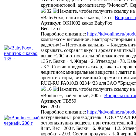
крупнолистовой, ароматизатор "Молоко". 
32
«BabyFox», напиток с какао, 135 г
Вопросы 
Артикул
:
ОКН002 какао BabyFox
Вес
:
135 г
Подробное описание:
https://kdvonline.ru/pro
комплексом витаминов. Быстрорастворимый! 
радости»! – Источник кальция. – Кладезь вит
закрывать, сохраняя вкус и аромат напитка.
выше +20С и относительной влажности воздуха
135 г. Белки - 4. Жиры - 2. Углеводы - 78. 
- 3.2. Состав продукта - сахар, какао - по
лецитином; минеральные вещества ( лактат к
ароматизаторы, витаминный премикс ( витам
RUД-RU.РА010.В.02344/23 для ЗAO "Бриджт
16
«Bontime», чай черный, 200 г
Вопросы по то
Артикул
:
ТВ559
Вес
:
200 г
Подробное описание:
https://kdvonline.ru/pro
натуральный.Производитель - ООО "МАЛ КОМ
остропахнущих веществ при относительной вл
8 шт. Вес - 200 г. Белки - 6. Жиры - 1.2. Угл
коробки - 2.03. Состав продукта - Чай че