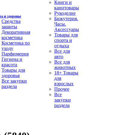
Книги и
канцтовары
Рукоделие
а и здоровье
Бижутерия.
Средства
Часы.
защиты
Аксессуары
Декоративная
Товары для
косметика
спорта и
Косметика по
отдыха
уходу
Все для
Парфюмерия
авто
Гигиена и
Все для
красота
животных
Товары для
18+ Товары
здоровья
для
Все закупки
взрослых
раздела
Прочее
Все
закупки
раздела