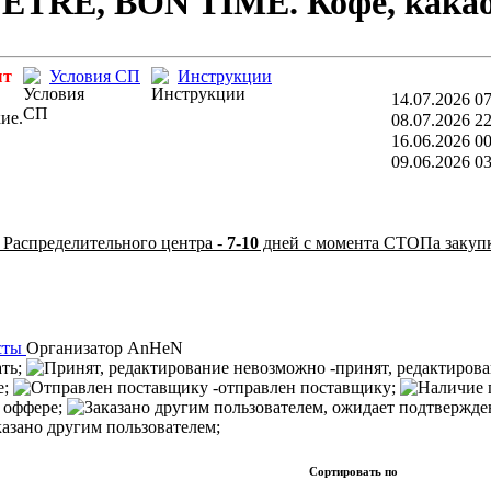
TRE, BON TIME. Кофе, какао 
ыт
Условия СП
Инструкции
14.07.2026 07
ие.
08.07.2026 22
16.06.2026 00
09.06.2026 03
 Распределительного центра -
7-10
дней с момента СТОПа закуп
сты
Организатор
AnHeN
ать;
-принят, редактиров
е;
-отправлен поставщику;
 оффере;
казано другим пользователем;
Сортировать по