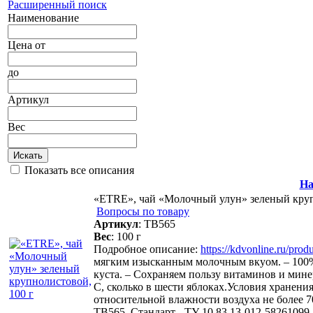
Расширенный поиск
Наименование
Цена
от
до
Артикул
Вес
Искать
Показать все описания
На
«ETRE», чай «Молочный улун» зеленый круп
Вопросы по товару
Артикул
:
ТВ565
Вес
:
100 г
Подробное описание:
https://kdvonline.ru/pro
мягким изысканным молочным вкуом. – 100% н
куста. – Сохраняем пользу витаминов и мине
С, сколько в шести яблоках.Условия хранени
относительной влажности воздуха не более 70%
ТВ565. Стандарт - ТУ 10.83.13-012-58261099-