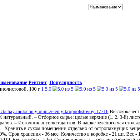
именование
Рейтинг
Популярность
нолистовой, 100 г
1
5.0
duct/chay-molochniy-ulun-zeleniy-krupnolistovoy-17716
Высококачест
атуральный. – Отборное сырье: целые верхние (1, 2, 3-й) лис
ралов. – Источник антиоксидантов. В чашке зеленого чая стольк
я - Хранить в сухом помещении отдельно от остропахнущих веще
. Срок хранения - 36 мес. Количество в коробке - 21 шт. Вес - 1
2019. Вес коробки - 2.66. Состав продукта - чай улун байховый 