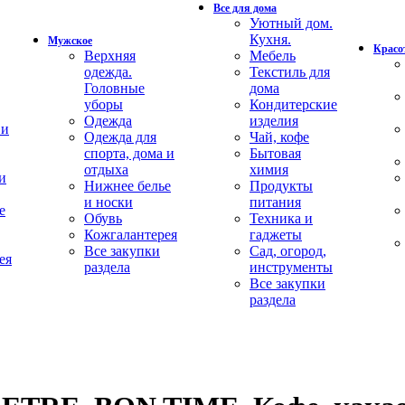
Все для дома
Уютный дом.
Кухня.
Мужское
Красот
Верхняя
Мебель
одежда.
Текстиль для
Головные
дома
уборы
Кондитерские
Одежда
изделия
 и
Одежда для
Чай, кофе
спорта, дома и
Бытовая
отдыха
химия
и
Нижнее белье
Продукты
и носки
питания
е
Обувь
Техника и
Кожгалантерея
гаджеты
Все закупки
Сад, огород,
ея
раздела
инструменты
Все закупки
раздела