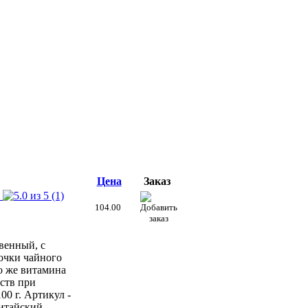
Цена
Заказ
(1)
104.00
венный, с
точки чайного
о же витамина
ств при
00 г. Артикул -
китайский