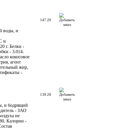
147.20
й воды, и
С и
0 г. Белки -
бки - 3.014.
масло кокосовое
трия, агент
ительный жир,
тификаты -
139.20
ы, и бодрящий
дитель - ЗАО
воздуха не
 80. Калории -
Состав