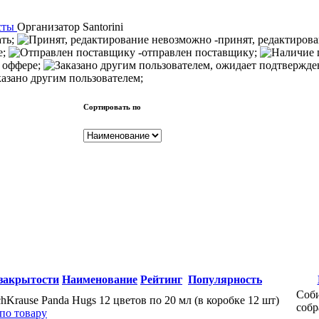
сты
Организатор
Santorini
ать;
-принят, редактиров
е;
-отправлен поставщику;
 оффере;
казано другим пользователем;
Сортировать по
закрытости
Наименование
Рейтинг
Популярность
Соби
chKrause Panda Hugs 12 цветов по 20 мл (в коробке 12 шт)
собр
по товару