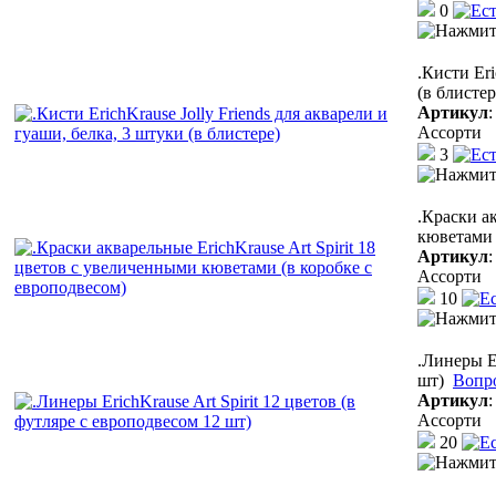
0
.Кисти Eri
(в блистер
Артикул
Ассорти
3
.Краски а
кюветами 
Артикул
Ассорти
10
.Линеры Er
шт)
Вопр
Артикул
Ассорти
20