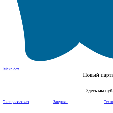
Макс бот
Новый партн
Здесь мы пуб
Экспресс-заказ
Закупки
Техп