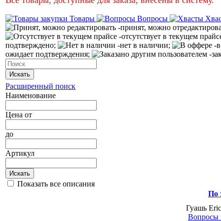
Товары
Вопросы
Хва
-принят, можно отредактиров
-отсутствует в текущем прайс
подтверждено;
-нет в наличии;
-в
ожидает подтверждения;
-за
Искать
Расширенный поиск
Наименование
Цена
от
до
Артикул
Искать
Показать все описания
По 
Гуашь Eri
Вопросы 