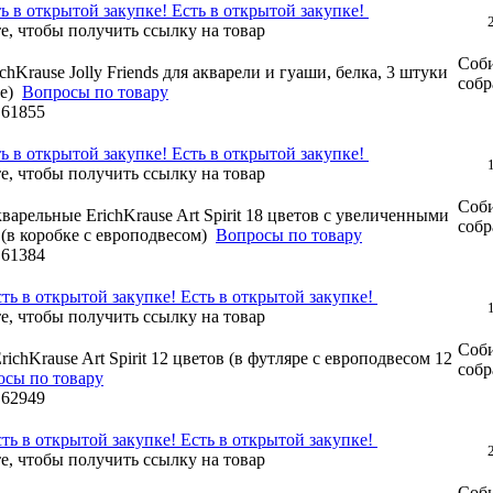
Есть в открытой закупке!
Соби
chKrause Jolly Friends для акварели и гуаши, белка, 3 штуки
собр
е)
Вопросы по товару
:
61855
Есть в открытой закупке!
Соби
кварельные ErichKrause Art Spirit 18 цветов с увеличенными
собр
(в коробке с европодвесом)
Вопросы по товару
:
61384
Есть в открытой закупке!
Соби
ichKrause Art Spirit 12 цветов (в футляре с европодвесом 12
собр
осы по товару
:
62949
Есть в открытой закупке!
Соби