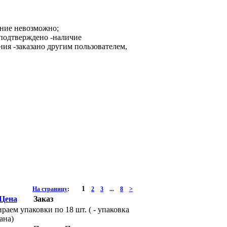
ание невозможно;
-наличие
-заказано другим пользователем,
1
На страницу
:
2
3
...
8
>
Цена
Заказ
раем упаковки по 18 шт. (
- упаковка
ана)