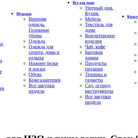
Все для дома
Уютный дом.
Кухня.
Мужское
Красот
Верхняя
Мебель
одежда.
Текстиль для
Головные
дома
уборы
Кондитерские
Одежда
изделия
 и
Одежда для
Чай, кофе
спорта, дома и
Бытовая
отдыха
химия
и
Нижнее белье
Продукты
и носки
питания
е
Обувь
Техника и
Кожгалантерея
гаджеты
Все закупки
Сад, огород,
ея
раздела
инструменты
Все закупки
раздела