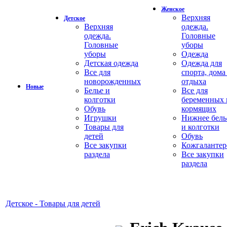
Женское
Верхняя
Детское
Верхняя
одежда.
одежда.
Головные
Головные
уборы
уборы
Одежда
Детская одежда
Одежда для
Все для
спорта, дома
новорожденных
отдыха
Новые
Белье и
Все для
колготки
беременных 
Обувь
кормящих
Игрушки
Нижнее бель
Товары для
и колготки
детей
Обувь
Все закупки
Кожгалантер
раздела
Все закупки
раздела
Детское - Товары для детей