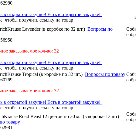
:
62980
Есть в открытой закупке!
ichKrause Lavender (в коробке по 32 шт.)
Вопросы по
Соби
собр
:
56958
ое заказываемое кол-во: 32
Есть в открытой закупке!
ichKrause Tropical (в коробке по 32 шт.)
Вопросы по товару
Соби
:
60769
собр
ое заказываемое кол-во: 32
Есть в открытой закупке!
Соби
chKrause Road Beast 12 цветов по 20 мл (в коробке 12 шт)
собр
по товару
:
62981