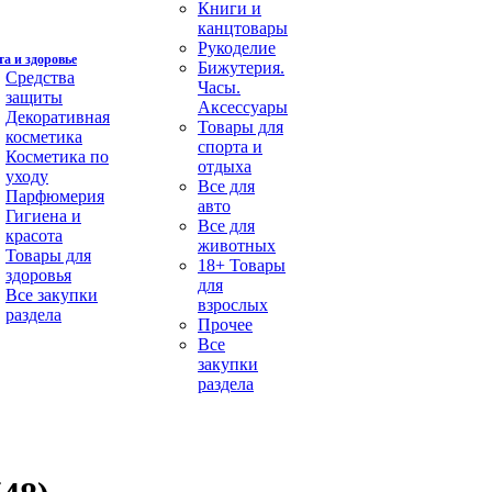
Книги и
канцтовары
Рукоделие
а и здоровье
Бижутерия.
Средства
Часы.
защиты
Аксессуары
Декоративная
Товары для
косметика
спорта и
Косметика по
отдыха
уходу
Все для
Парфюмерия
авто
Гигиена и
Все для
красота
животных
Товары для
18+ Товары
здоровья
для
Все закупки
взрослых
раздела
Прочее
Все
закупки
раздела