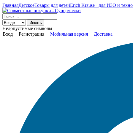
Главная
Детское
Товары для детей
Erich Krause - для ИЗО и техно
Искать
Недопустимые символы
Вход
Регистрация
Мобильная версия
Доставка