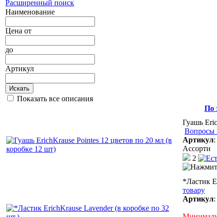
Расширенный поиск
Наименование
Цена
от
до
Артикул
Искать
Показать все описания
По 
Гуашь Eric
Вопросы 
Артикул
Ассорти
2
*Ластик Er
товару
Артикул
Минимальн