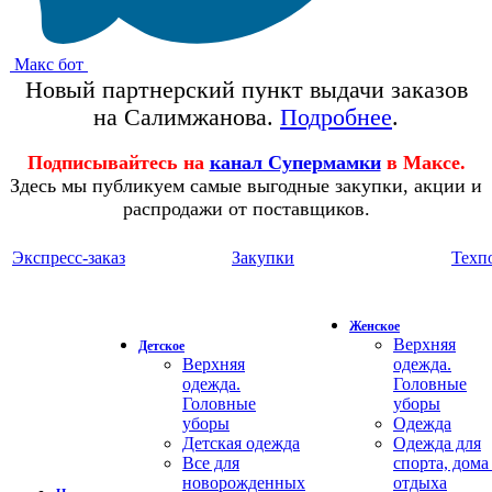
Макс бот
Новый партнерский пункт выдачи заказов
на Салимжанова.
Подробнее
.
Подписывайтесь на
канал Супермамки
в Максе.
Здесь мы публикуем самые выгодные закупки, акции и
распродажи от поставщиков.
Экспресс-заказ
Закупки
Техп
Женское
Верхняя
Детское
Верхняя
одежда.
одежда.
Головные
Головные
уборы
уборы
Одежда
Детская одежда
Одежда для
Все для
спорта, дома
новорожденных
отдыха