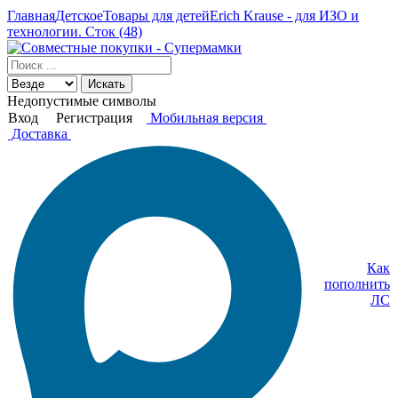
Главная
Детское
Товары для детей
Erich Krause - для ИЗО и
технологии. Сток (48)
Искать
Недопустимые символы
Вход
Регистрация
Мобильная версия
Доставка
Как
пополнить
ЛС