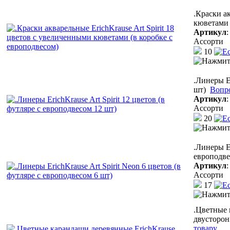
.Краски а
кюветами 
Артикул
Ассорти
10
.Линеры Er
шт)
Вопр
Артикул
Ассорти
20
.Линеры Er
европодве
Артикул
Ассорти
17
.Цветные 
двусторон
товару