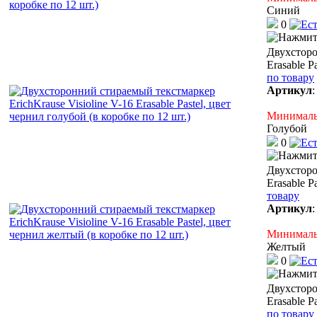
Синий
0
Двухсторо
Erasable P
по товару
Артикул
Минимальн
Голубой
0
Двухсторо
Erasable P
товару
Артикул
Минимальн
Желтый
0
Двухсторо
Erasable P
по товару