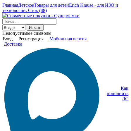
Главная
Детское
Товары для детей
Erich Krause - для ИЗО и
технологии. Сток (48)
Искать
Недопустимые символы
Вход
Регистрация
Мобильная версия
Доставка
Как
пополнить
ЛС