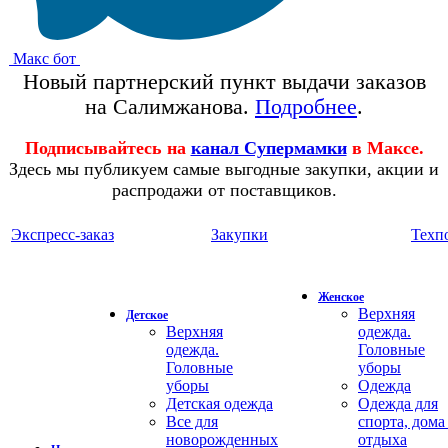
Макс бот
Новый партнерский пункт выдачи заказов
на Салимжанова.
Подробнее
.
Подписывайтесь на
канал Супермамки
в Максе.
Здесь мы публикуем самые выгодные закупки, акции и
распродажи от поставщиков.
Экспресс-заказ
Закупки
Техп
Женское
Верхняя
Детское
Верхняя
одежда.
одежда.
Головные
Головные
уборы
уборы
Одежда
Детская одежда
Одежда для
Все для
спорта, дома
новорожденных
отдыха