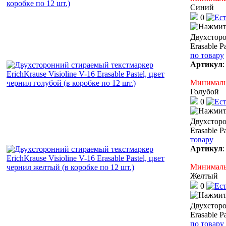
Синий
0
Двухсторо
Erasable P
по товару
Артикул
Минимальн
Голубой
0
Двухсторо
Erasable P
товару
Артикул
Минимальн
Желтый
0
Двухсторо
Erasable P
по товару