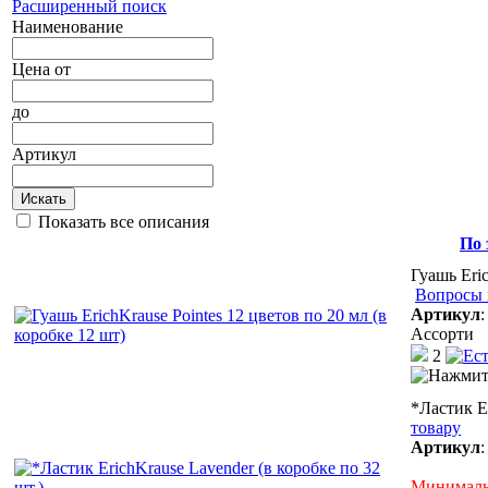
Расширенный поиск
Наименование
Цена
от
до
Артикул
Искать
Показать все описания
По 
Гуашь Eric
Вопросы 
Артикул
Ассорти
2
*Ластик Er
товару
Артикул
Минимальн