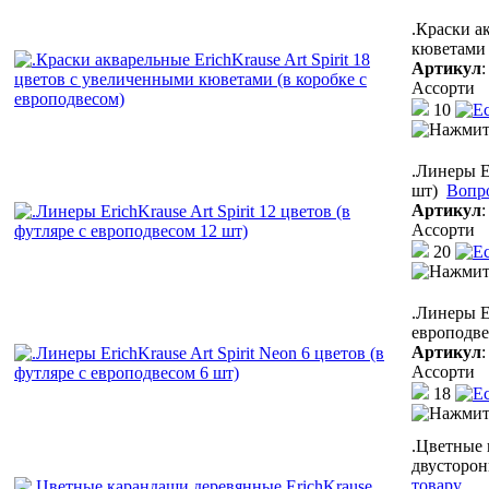
.Краски а
кюветами 
Артикул
Ассорти
10
.Линеры Er
шт)
Вопр
Артикул
Ассорти
20
.Линеры Er
европодве
Артикул
Ассорти
18
.Цветные 
двусторон
товару