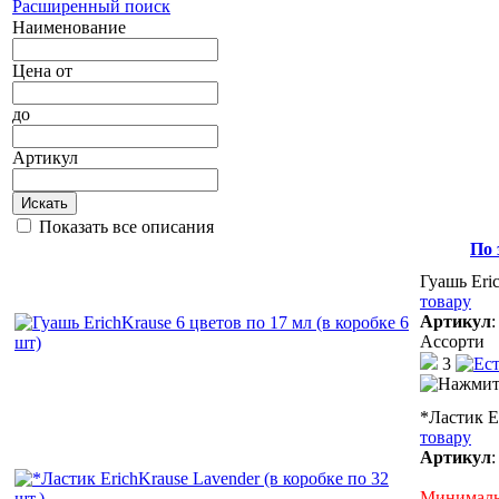
Расширенный поиск
Наименование
Цена
от
до
Артикул
Искать
Показать все описания
По 
Гуашь Eric
товару
Артикул
Ассорти
3
*Ластик Er
товару
Артикул
Минимальн