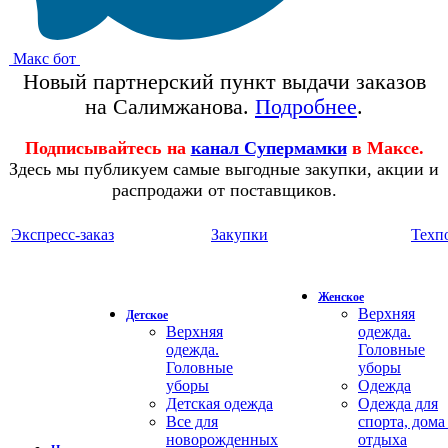
Макс бот
Новый партнерский пункт выдачи заказов
на Салимжанова.
Подробнее
.
Подписывайтесь на
канал Супермамки
в Максе.
Здесь мы публикуем самые выгодные закупки, акции и
распродажи от поставщиков.
Экспресс-заказ
Закупки
Техп
Женское
Верхняя
Детское
Верхняя
одежда.
одежда.
Головные
Головные
уборы
уборы
Одежда
Детская одежда
Одежда для
Все для
спорта, дома
новорожденных
отдыха