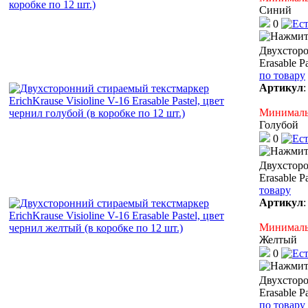
Синий
0
Двухсторо
Erasable P
по товару
Артикул
Минимальн
Голубой
0
Двухсторо
Erasable P
товару
Артикул
Минимальн
Желтый
0
Двухсторо
Erasable P
по товару