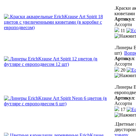
.Краски а
кюветами 
Артикул
Ассорти
11
.Линеры Er
шт)
Вопр
Артикул
Ассорти
20
.Линеры Er
европодве
Артикул
Ассорти
17
.Цветные 
двусторон
товару