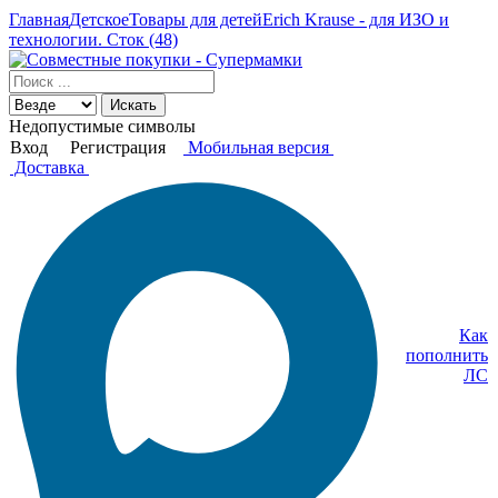
Главная
Детское
Товары для детей
Erich Krause - для ИЗО и
технологии. Сток (48)
Искать
Недопустимые символы
Вход
Регистрация
Мобильная версия
Доставка
Как
пополнить
ЛС