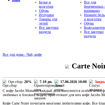
Новые
Белье и
Все для
колготки
беременных 
Обувь
кормящих
Игрушки
Нижнее бель
Товары для
и колготки
детей
Обувь
Все закупки
Кожгалантер
раздела
Все закупки
раздела
Все для дома - Чай, кофе
Carte Noi
Орг.сбор:
20%
7-10 дн.
17.06.2026 10:00
Закр
С кофе Jacobs Monarch каждый день наполнится особой атмосф
любимых и близких людей, приготовьте для них кофе Jacobs M
Кофе Carte Noire почитаем многими любителями кофе. Все бла