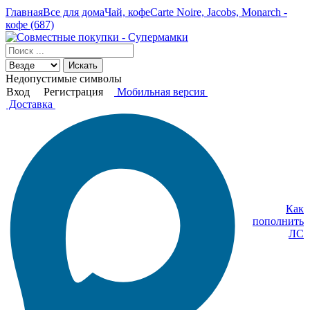
Главная
Все для дома
Чай, кофе
Carte Noire, Jacobs, Monarch -
кофе (687)
Искать
Недопустимые символы
Вход
Регистрация
Мобильная версия
Доставка
Как
пополнить
ЛС