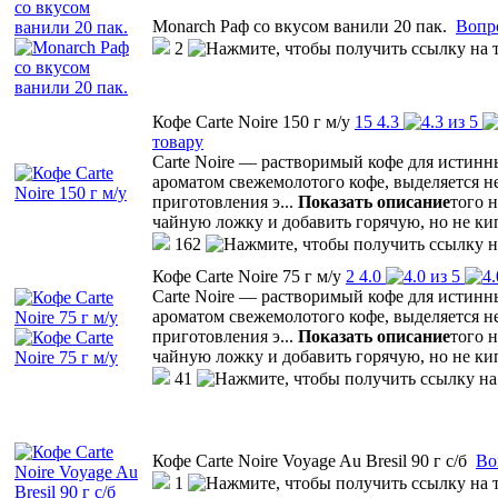
Monarch Раф со вкусом ванили 20 пак.
Вопр
2
Кофе Carte Noire 150 г м/у
15
4.3
товару
Carte Noire — растворимый кофе для истинн
ароматом свежемолотого кофе, выделяется 
приготовления э
...
Показать описание
того 
чайную ложку и добавить горячую, но не ки
162
Кофе Carte Noire 75 г м/у
2
4.0
Carte Noire — растворимый кофе для истинн
ароматом свежемолотого кофе, выделяется 
приготовления э
...
Показать описание
того 
чайную ложку и добавить горячую, но не ки
41
Кофе Carte Noire Voyage Au Bresil 90 г с/б
Во
1