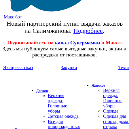
Макс бот
Новый партнерский пункт выдачи заказов
на Салимжанова.
Подробнее
.
Подписывайтесь на
канал Супермамки
в Максе.
Здесь мы публикуем самые выгодные закупки, акции и
распродажи от поставщиков.
Экспресс-заказ
Закупки
Техп
Женское
Верхняя
Детское
Верхняя
одежда.
одежда.
Головные
Головные
уборы
уборы
Одежда
Детская одежда
Одежда для
Все для
спорта, дома
новорожденных
отдыха