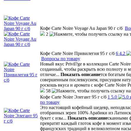
Кофе Carte Noire Voyage Au Japan 90 г с/б
Во
2
Кофе Carte Noire Привилегия 95 г с/б
6
4.2
Вопросы по товару
Новый вкус Privil?ge в коллекции Carte Noi
созданный, чтобы раскрыть всю полноту и мн
отличае
...
Показать описание
тся богатым б
совершенным послевкусием, присущим натур
роскошь вкуса и аромата с кофе Carte Noire Pr
58
Кофе Carte Noire Элегант 95 г с/б
1
5.0
по товару
Это настоящий кофейный шедевр, неподвластн
отобранных зерен 100% Арабики из Латинск
букет с изы
...
Показать описание
сканными ф
превратят каждый глоток кофе в момент изыс
французских традиций в великолепном насы