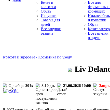
Новые
Белье и
Все для
колготки
беременных 
Обувь
кормящих
Игрушки
Нижнее бель
Товары для
и колготки
детей
Обувь
Все закупки
Кожгалантер
раздела
Все закупки
раздела
Красота и здоровье - Косметика по уходу
Liv Delan
Орг.сбор:
20%
8-10 дн.
21.06.2026 10:00
Закр
САЙТ
В 2007 году фирма «Белгейтс» вывела на рынок новый космети