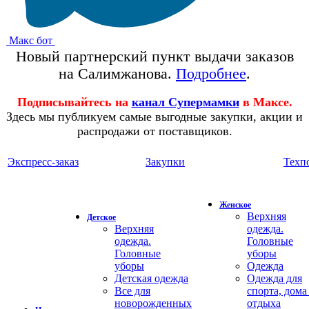
Макс бот
Новый партнерский пункт выдачи заказов
на Салимжанова.
Подробнее
.
Подписывайтесь на
канал Супермамки
в Максе.
Здесь мы публикуем самые выгодные закупки, акции и
распродажи от поставщиков.
Экспресс-заказ
Закупки
Техп
Женское
Верхняя
Детское
Верхняя
одежда.
одежда.
Головные
Головные
уборы
уборы
Одежда
Детская одежда
Одежда для
Все для
спорта, дома
новорожденных
отдыха