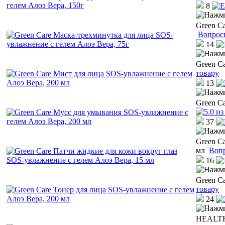
8
Green C
Вопрос
14
Green C
товару
13
Green C
37
Green C
мл
Вопр
16
Green C
товару
24
HEALTHY