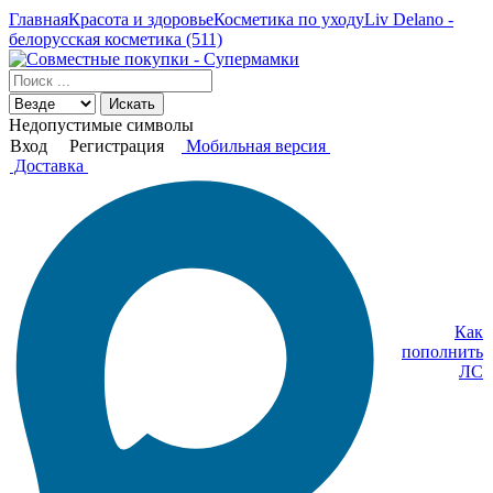
Главная
Красота и здоровье
Косметика по уходу
Liv Delano -
белорусская косметика (511)
Искать
Недопустимые символы
Вход
Регистрация
Мобильная версия
Доставка
Как
пополнить
ЛС