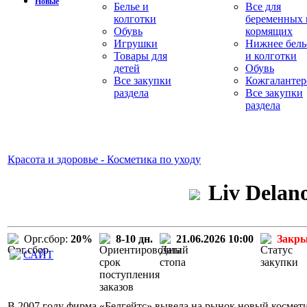
Новые
Белье и
Все для
колготки
беременных 
Обувь
кормящих
Игрушки
Нижнее бель
Товары для
и колготки
детей
Обувь
Все закупки
Кожгалантер
раздела
Все закупки
раздела
Красота и здоровье - Косметика по уходу
Liv Delan
Орг.сбор:
20%
8-10 дн.
21.06.2026 10:00
Закр
САЙТ
В 2007 году фирма «Белгейтс» вывела на рынок новый космети