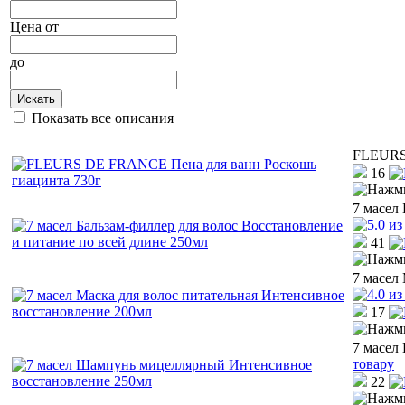
Цена
от
до
Искать
Показать все описания
FLEURS 
16
7 масел
41
7 масел
17
7 масел
товару
22