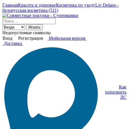
Главная
Красота и здоровье
Косметика по уходу
Liv Delano -
белорусская косметика (511)
Искать
Недопустимые символы
Вход
Регистрация
Мобильная версия
Доставка
Как
пополнить
ЛС