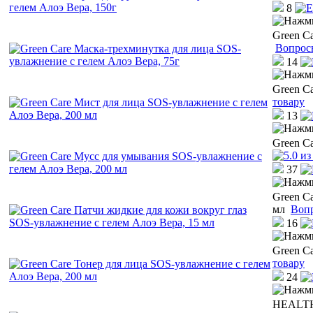
8
Green C
Вопрос
14
Green C
товару
13
Green C
37
Green C
мл
Вопр
16
Green C
товару
24
HEALTHY