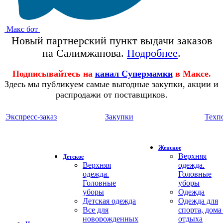
Макс бот
Новый партнерский пункт выдачи заказов
на Салимжанова.
Подробнее
.
Подписывайтесь на
канал Супермамки
в Максе.
Здесь мы публикуем самые выгодные закупки, акции и
распродажи от поставщиков.
Экспресс-заказ
Закупки
Техп
Женское
Верхняя
Детское
Верхняя
одежда.
одежда.
Головные
Головные
уборы
уборы
Одежда
Детская одежда
Одежда для
Все для
спорта, дома
новорожденных
отдыха