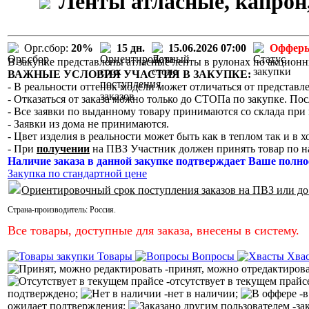
Ленты атласные, капрон,
Орг.сбор:
20%
15 дн.
15.06.2026 07:00
Офферы
В закупке представлены атласные ленты в рулонах по акцион
ВАЖНЫЕ УСЛОВИЯ УЧАСТИЯ В ЗАКУПКЕ:
- В реальности оттенок модели может отличаться от представле
- Отказаться от заказа можно только до СТОПа по закупке. Пос
- Все заявки по выданному товару принимаются со склада при 
- Заявки из дома не принимаются.
- Цвет изделия в реальности может быть как в теплом так и в 
- При
получении
на ПВЗ Участник должен принять товар по н
Наличие заказа в данной закупке подтверждает Ваше полно
Закупка по стандартной цене
Ориентировочный срок поступления заказов на ПВЗ или до
Страна-производитель:
Россия
.
Все товары, доступные для заказа, внесены в систему.
Товары
Вопросы
Хва
-принят, можно отредактиров
-отсутствует в текущем прайс
подтверждено;
-нет в наличии;
-в
ожидает подтверждения;
-за