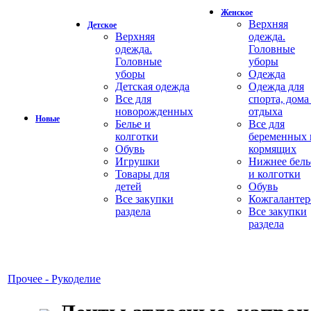
Женское
Верхняя
Детское
Верхняя
одежда.
одежда.
Головные
Головные
уборы
уборы
Одежда
Детская одежда
Одежда для
Все для
спорта, дома
новорожденных
отдыха
Новые
Белье и
Все для
колготки
беременных 
Обувь
кормящих
Игрушки
Нижнее бель
Товары для
и колготки
детей
Обувь
Все закупки
Кожгалантер
раздела
Все закупки
раздела
Прочее - Рукоделие