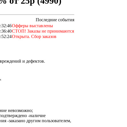
% от 25р (4990)
Последние события
:32:46
Офферы выставлены
:36:40
СТОП! Заказы не принимаются
:52:24
Открыта. Сбор заказов
вреждений и дефектов.
.
ание невозможно;
-наличие
-заказано другим пользователем,