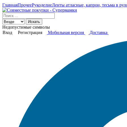
Главная
Прочее
Рукоделие
Ленты атласные, капрон, тесьма в рул
Искать
Недопустимые символы
Вход
Регистрация
Мобильная версия
Доставка