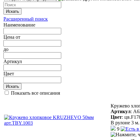
Искать
Расширенный поиск
Наименование
Цена
от
до
Артикул
Цвет
Искать
Показать все описания
Кружево хло
Артикул
:
A6
Цвет
:
цв.F17
В рулоне 3 м.
9