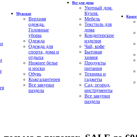
Все для дома
Уютный дом.
Кухня.
Мужское
Красот
Верхняя
Мебель
одежда.
Текстиль для
Головные
дома
уборы
Кондитерские
Одежда
изделия
 и
Одежда для
Чай, кофе
спорта, дома и
Бытовая
отдыха
химия
и
Нижнее белье
Продукты
и носки
питания
е
Обувь
Техника и
Кожгалантерея
гаджеты
Все закупки
Сад, огород,
ея
раздела
инструменты
Все закупки
раздела