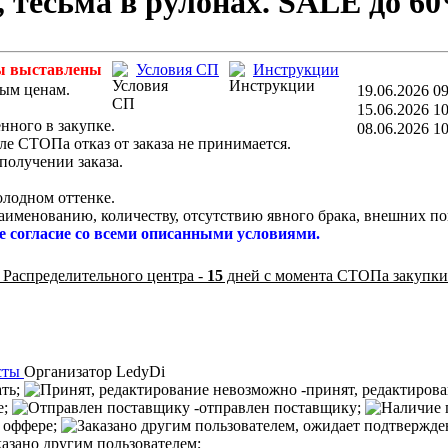
 тесьма в рулонах. SALE до 60
 выставлены
Условия СП
Инструкции
ным ценам.
19.06.2026 09
15.06.2026 10
нного в закупке.
08.06.2026 10
ле СТОПа отказ от заказа не принимается.
получении заказа.
холодном оттенке.
аименованию, количеству, отсутствию явного брака, внешних по
е согласие со всеми описанными условиями.
 Распределительного центра -
15
дней с момента СТОПа закупки
сты
Организатор
LedyDi
ать;
-принят, редактиров
е;
-отправлен поставщику;
 оффере;
казано другим пользователем;