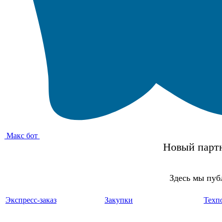
Макс бот
Новый партн
Здесь мы пуб
Экспресс-заказ
Закупки
Техп