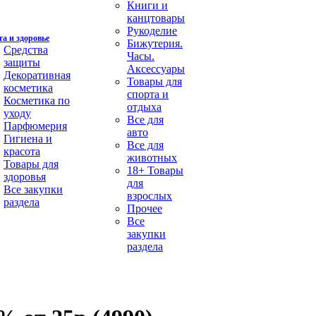
Книги и
канцтовары
Рукоделие
а и здоровье
Бижутерия.
Средства
Часы.
защиты
Аксессуары
Декоративная
Товары для
косметика
спорта и
Косметика по
отдыха
уходу
Все для
Парфюмерия
авто
Гигиена и
Все для
красота
животных
Товары для
18+ Товары
здоровья
для
Все закупки
взрослых
раздела
Прочее
Все
закупки
раздела