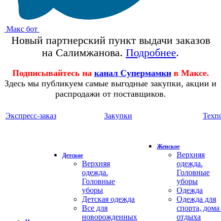
Макс бот
Новый партнерский пункт выдачи заказов
на Салимжанова.
Подробнее
.
Подписывайтесь на
канал Супермамки
в Максе.
Здесь мы публикуем самые выгодные закупки, акции и
распродажи от поставщиков.
Экспресс-заказ
Закупки
Техп
Женское
Верхняя
Детское
Верхняя
одежда.
одежда.
Головные
Головные
уборы
уборы
Одежда
Детская одежда
Одежда для
Все для
спорта, дома
новорожденных
отдыха