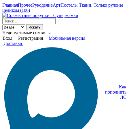
Главная
Прочее
Рукоделие
АртПостель. Ткани. Только рулоны
целиком (106)
Искать
Недопустимые символы
Вход
Регистрация
Мобильная версия
Доставка
Как
пополнить
ЛС