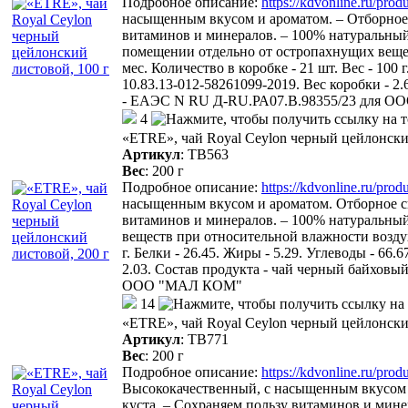
Подробное описание:
https://kdvonline.ru/prod
насыщенным вкусом и ароматом. – Отборное с
витаминов и минералов. – 100% натуральны
помещении отдельно от остропахнущих вещес
мес. Количество в коробке - 21 шт. Вес - 100 
10.83.13-012-58261099-2019. Вес коробки - 
- ЕАЭС N RU Д-RU.РА07.В.98355/23 для 
4
«ETRE», чай Royal Ceylon черный цейлонски
Артикул
:
ТВ563
Вес
:
200 г
Подробное описание:
https://kdvonline.ru/prod
насыщенным вкусом и ароматом. Отборное сыр
витаминов и минералов. – 100% натуральный
веществ при относительной влажности воздуха
г. Белки - 26.45. Жиры - 5.29. Углеводы - 66
2.03. Состав продукта - чай черный байхов
ООО "МАЛ КОМ"
14
«ETRE», чай Royal Ceylon черный цейлонский
Артикул
:
ТВ771
Вес
:
200 г
Подробное описание:
https://kdvonline.ru/pro
Высококачественный, с насыщенным вкусом и 
куста. – Сохраняем пользу витаминов и ми