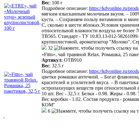
Вес
:
100 г
Подробное описание:
https://kdvonline.ru/pro
мягким изысканным молочным вкуом. – 100% н
куста. – Сохраняем пользу витаминов и мине
С, сколько в шести яблоках.Условия хранени
относительной влажности воздуха не более 70%
ТВ565. Стандарт - ТУ 10.83.13-012-58261099-
крупнолистовой, ароматизатор "Молоко". 
32
«Fitto», чай травяной Relax. Ромашка, 25 паке
Артикул
:
ОТВ910
Вес
:
32.5 г
Подробное описание:
https://kdvonline.ru/pro
цветки ромашки аптечной. – Богат флавоноид
красителей и усилителей вкуса. – В пакетик
остропахнущих веществ при относительной вл
10 шт. Вес - 32,5 г. Белки - 0.98. Жиры - 0.9
Вес коробки - 1.02. Состав продукта - ром
КОМ"
6