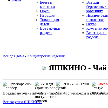
Новые
Белье и
Все для
колготки
беременных 
Обувь
кормящих
Игрушки
Нижнее бель
Товары для
и колготки
детей
Обувь
Все закупки
Кожгалантер
раздела
Все закупки
раздела
Все для дома - Кондитерские изделия
ЯШКИНО - Чай E
Орг.сбор:
20%
7-10 дн.
19.05.2026 12:00
Закр
Предлагаю очень вкусные - тараллини с чесноком и классическ
Все закупки ЯШКИНО