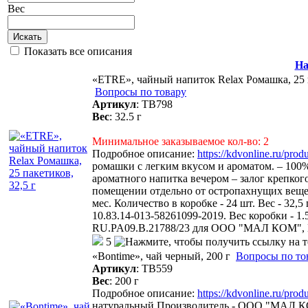
Вес
Искать
Показать все описания
На
«ETRE», чайный напиток Relax Ромашка, 25 п
Вопросы по товару
Артикул
:
ТВ798
Вес
:
32.5 г
Минимальное заказываемое кол-во: 2
Подробное описание:
https://kdvonline.ru/pro
ромашки с легким вкусом и ароматом. – 100%
ароматного напитка вечером – залог крепкого
помещении отдельно от остропахнущих вещес
мес. Количество в коробке - 24 шт. Вес - 32,5
10.83.14-013-58261099-2019. Вес коробки - 
RU.PA09.В.21788/23 для ООО "МАЛ КОМ",
5
«Bontime», чай черный, 200 г
Вопросы по то
Артикул
:
ТВ559
Вес
:
200 г
Подробное описание:
https://kdvonline.ru/pro
натуральный.Производитель - ООО "МАЛ КОМ