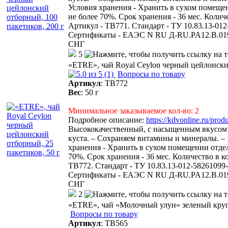
Условия хранения - Хранить в сухом помеще
не более 70%. Срок хранения - 36 мес. Количес
Артикул - ТВ771. Стандарт - ТУ 10.83.13-012
Сертификаты - ЕАЭС N RU Д-RU.PA12.В.0
СНГ
5
«ETRE», чай Royal Ceylon черный цейлонский
(1)
Вопросы по товару
Артикул
:
ТВ772
Вес
:
50 г
Минимальное заказываемое кол-во: 2
Подробное описание:
https://kdvonline.ru/pro
Высококачественный, с насыщенным вкусом и 
куста. – Сохраняем витамины и минералы. 
хранения - Хранить в сухом помещении отде
70%. Срок хранения - 36 мес. Количество в кор
ТВ772. Стандарт - ТУ 10.83.13-012-58261099-
Сертификаты - ЕАЭС N RU Д-RU.PA12.В.0
СНГ
2
«ETRE», чай «Молочный улун» зеленый круп
Вопросы по товару
Артикул
:
ТВ565