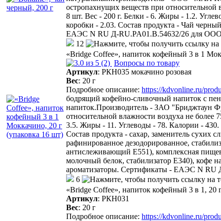
остропахнущих веществ при относительной вл
8 шт. Вес - 200 г. Белки - 6. Жиры - 1.2. Угл
коробки - 2.03. Состав продукта - Чай че
ЕАЭС N RU Д-RU.PA01.В.54632/26 для О
12
«Bridge Coffee», напиток кофейный 3 в 1 Мок
(2)
Вопросы по товару
Артикул
:
РКН035 мокачино розовая
Вес
:
20 г
Подробное описание:
https://kdvonline.ru/pro
бодрящий кофейно-сливочный напиток с пенк
напиток.Производитель - ЗАО "Бриджтаун Фу
относительной влажности воздуха не более 75%
3.5. Жиры - 11. Углеводы - 78. Калории - 430
Состав продукта - сахар, заменитель сухих с
рафинированное дезодорированное, стабилизато
антислеживающий Е551), комплексная пищева
молочный белок, стабилизатор E340), кофе 
ароматизаторы. Сертификаты - ЕАЭС N RU 
6
«Bridge Coffee», напиток кофейный 3 в 1, 20 
Артикул
:
РКН031
Вес
:
20 г
Подробное описание:
https://kdvonline.ru/pro