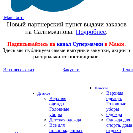
Макс бот
Новый партнерский пункт выдачи заказов
на Салимжанова.
Подробнее
.
Подписывайтесь на
канал Супермамки
в Максе.
Здесь мы публикуем самые выгодные закупки, акции и
распродажи от поставщиков.
Экспресс-заказ
Закупки
Техп
Женское
Верхняя
Детское
Верхняя
одежда.
одежда.
Головные
Головные
уборы
уборы
Одежда
Детская одежда
Одежда для
Все для
спорта, дома
новорожденных
отдыха