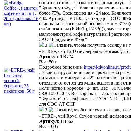
напиток готов! – Сбалансированный вкус. –
"Бриджтаун Фудс". Условия хранения - хран
более 75%. Срок хранения - 24 мес. Количество
430. Артикул - РКН031. Стандарт - СТО 38967
сливок на растительной основе с м.д.ж 35% 
стабилизаторы (Е340(ii), Е452(i)), эмульгато
мальтодекстрин, кофе натуральный раствор
ЗAO "Бриджтаун Фудс"
3
«ETRE», чай Earl Grey черный, бергамот, 25 п
Артикул
:
ТВ774
Вес
:
50 г
Подробное описание:
https://kdvonline.ru/pro
легкой цитрусовой нотой и ароматом бергамо
витамины и минералы. - 25 пакетиков.Прои
отдельно от остропахнущих веществ при отно
Количество в коробке - 24 шт. Вес - 50 г. Бел
58261099-2019. Вес коробки - 1.96. Состав 
"Бергамот". Сертификаты - ЕАЭС N RU Д-
для ООО АТ СНГ
3
«ETRE», чай Royal Ceylon черный цейлонски
Артикул
:
ТВ562
Вес
:
100 г