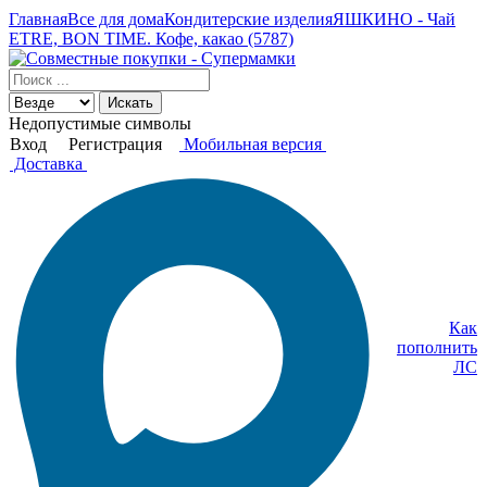
Главная
Все для дома
Кондитерские изделия
ЯШКИНО - Чай
ETRE, BON TIME. Кофе, какао (5787)
Искать
Недопустимые символы
Вход
Регистрация
Мобильная версия
Доставка
Как
пополнить
ЛС