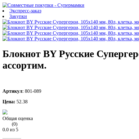
Экспресс-заказ
Закупки
Блокнот BY Русские Супергеро
ассортим.
Артикул
:
801-089
Цена:
52.38
Общая оценка
(
0
)
0.0
из 5