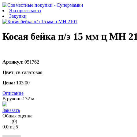
Экспресс-заказ
Закупки
Косая бейка п/э 15 мм ц МН 2
Артикул
:
051762
Цвет
:
св-салатовая
Цена:
103.00
Описание
В рулоне 132 м.
Заказать
Общая оценка
(
0
)
0.0
из 5