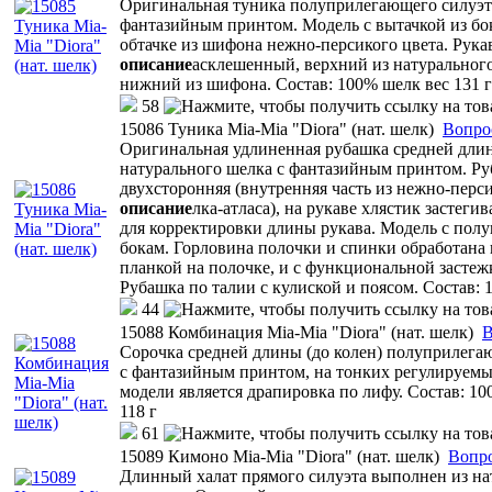
Оригинальная туника полуприлегающего силуэта
фантазийным принтом. Модель с вытачкой из бок
обтачке из шифона нежно-персикого цвета. Рука
описание
асклешенный, верхний из натуральног
нижний из шифона. Состав: 100% шелк вес 131 г
58
15086 Туника Mia-Mia "Diora" (нат. шелк)
Вопро
Оригинальная удлиненная рубашка средней длин
натурального шелка с фантазийным принтом. Ру
двухсторонняя (внутренняя часть из нежно-перс
описание
лка-атласа), на рукаве хлястик застеги
для корректировки длины рукава. Модель с полу
бокам. Горловина полочки и спинки обработана 
планкой на полочке, и с функциональной застеж
Рубашка по талии с кулиской и поясом. Состав: 
44
15088 Комбинация Mia-Mia "Diora" (нат. шелк)
В
Сорочка средней длины (до колен) полуприлега
с фантазийным принтом, на тонких регулируем
модели является драпировка по лифу. Состав: 1
118 г
61
15089 Кимоно Mia-Mia "Diora" (нат. шелк)
Вопро
Длинный халат прямого силуэта выполнен из на