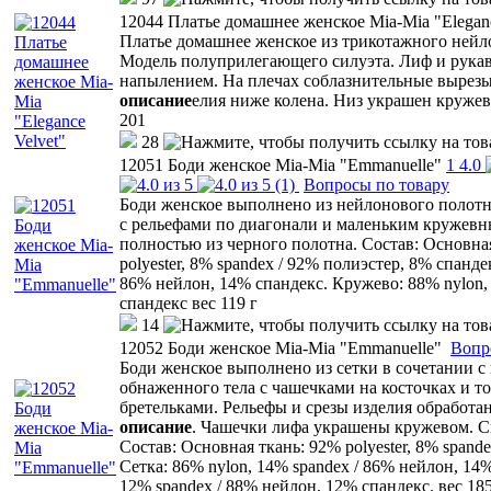
12044 Платье домашнее женское Mia-Mia "Eleganc
Платье домашнее женское из трикотажного нейл
Модель полуприлегающего силуэта. Лиф и рука
напылением. На плечах соблазнительные вырезы
описание
елия ниже колена. Низ украшен кружев
201
28
12051 Боди женское Mia-Mia "Emmanuelle"
1
4.0
(1)
Вопросы по товару
Боди женское выполнено из нейлонового полотн
с рельефами по диагонали и маленьким кружев
полностью из черного полотна. Состав: Основна
polyester, 8% spandex / 92% полиэстер, 8% спанде
86% нейлон, 14% спандекс. Кружево: 88% nylon,
спандекс вес 119 г
14
12052 Боди женское Mia-Mia "Emmanuelle"
Вопр
Боди женское выполнено из сетки в сочетании с
обнаженного тела с чашечками на косточках и 
бретельками. Рельефы и срезы изделия обработ
описание
. Чашечки лифа украшены кружевом. Сп
Состав: Основная ткань: 92% polyester, 8% spand
Сетка: 86% nylon, 14% spandex / 86% нейлон, 14
12% spandex / 88% нейлон, 12% спандекс. вес 185