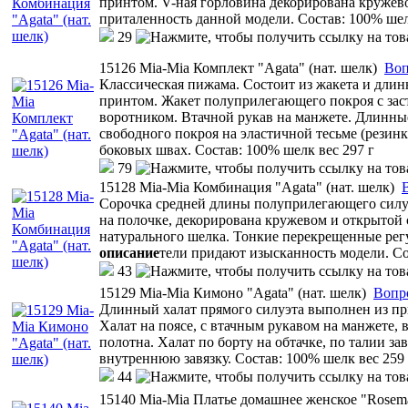
принтом. V-ная горловина декорирована кружев
приталенность данной модели. Состав: 100% шел
29
15126 Mia-Mia Комплект "Agata" (нат. шелк)
Воп
Классическая пижама. Состоит из жакета и длин
принтом. Жакет полуприлегающего покроя с за
воротником. Втачной рукав на манжете. Длинны
свободного покроя на эластичной тесьме (резинк
боковых швах. Состав: 100% шелк вес 297 г
79
15128 Mia-Mia Комбинация "Agata" (нат. шелк)
Сорочка средней длины полуприлегающего силу
на полочке, декорирована кружевом и открытой
натурального шелка. Тонкие перекрещенные рег
описание
тели придают изысканность модели. Со
43
15129 Mia-Mia Кимоно "Agata" (нат. шелк)
Вопр
Длинный халат прямого силуэта выполнен из пр
Халат на поясе, с втачным рукавом на манжете,
полотна. Халат по борту на обтачке, по талии за
внутреннюю завязку. Состав: 100% шелк вес 259 
44
15140 Mia-Mia Платье домашнее женское "Rosem