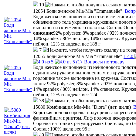
19
12054 Боди женское Mia-Mia "Emmanuelle"
Вопр
Боди женское выполнено из сетки в сочетании с
обнаженного тела украшена кружевным полотно
выполнен из кружевного полотна. Состав: Осно
описание
92% polyester, 8% spandex / 92% полиэс
14% spandex / 86% нейлон, 14% спандекс. Кружев
нейлон, 12% спандекс. вес 188 г
7
12055 Боди женское Mia-Mia "Emmanuelle"
1
4.0
(1)
Вопросы по товару
Боди женское выполнено из нейлонового полотн
с длинным рукавом выполненным из кружевного
горловине так же выполнена из кружева. Состав
ткань: 92% polyester, 8% spandex / 92% полиэстер
14% spandex / 86% нейлон, 14% спандекс. Кружев
нейлон, 12% спандекс. вес 124 г
38
15080 Комбинация Mia-Mia "Diora" (нат. шелк)
В
Короткая ночная сорочка полуприлегающего силу
фантазийным принтом. Лиф полочки декорирован
Сорочка на тонких регулируемых бретелях, по бе
Состав: 100% шелк вес 95 г
49