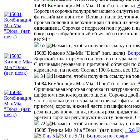
15081 Комбинация Mia-Mia "Diora" (нат. шелк)
В
Короткая сорочка полуприлегающего силуэта из 
фантазийным принтом. Вставки на лифе, тонкие 
пройма полочки и верхний край спинки из нежн
описание
па. Сорочка с подрезом под грудью и в
боку разрез обработанный обтачкой из нежно-пе
вес 94 г
65
15083 Кимоно Mia-Mia "Diora" (нат. шелк)
Вопро
Короткий халат прямого силуэта из натуральног
С втачными рукавами и притачной обтачкой по б
карманами, на поясе. Состав: 100% шелк вес 192 
34
15084 Комбинация Mia-Mia "Diora" (нат. шелк)
В
Оригинальная короткая сорочка из натуральног
шифоном нежно-персикого цвета. Сорочка двойна
часть сорочки (из натурального шелка с фантаз
принтом) короче, нижней части (из шифоном неж
резинка для прилегания, нежная роза придает д
Бретели сорочки регулируют высоту полочки. Со
72
15085 Туника Mia-Mia "Diora" (нат. шелк)
1
5.0
(1)
Вопросы по товару