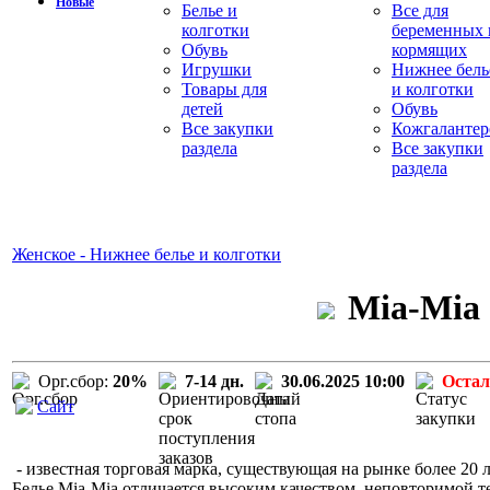
Новые
Белье и
Все для
колготки
беременных 
Обувь
кормящих
Игрушки
Нижнее бель
Товары для
и колготки
детей
Обувь
Все закупки
Кожгалантер
раздела
Все закупки
раздела
Женское - Нижнее белье и колготки
Mia-Mia 
Орг.сбор:
20%
7-14 дн.
30.06.2025 10:00
Остал
Сайт
- известная торговая марка, существующая на рынке более 20 л
Белье Mia-Mia отличается высоким качеством, неповторимой т