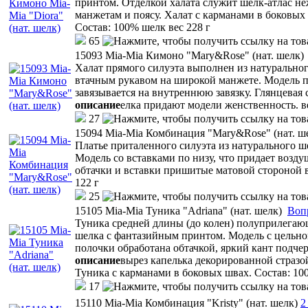
принтом. Отделкой халата служит шелк-атлас неж
манжетам и поясу. Халат с карманами в боковых
Состав: 100% шелк вес 228 г
65
15093 Mia-Mia Кимоно "Mary&Rose" (нат. шелк)
Халат прямого силуэта выполнен из натурального
втачным рукавом на широкой манжете. Модель по
завязывается на внутреннюю завязку. Глянцевая 
описание
елка придают модели женственность. ве
27
15094 Mia-Mia Комбинация "Mary&Rose" (нат. ш
Платье приталенного силуэта из натурального ш
Модель со вставками по низу, что придает возду
обтачки и вставки пришитые матовой стороной 
122 г
25
15105 Mia-Mia Туника "Adriana" (нат. шелк)
Воп
Туника средней длины (до колен) полуприлегающ
шелка с фантазийным принтом. Модель с цельн
полочки обработана обтачкой, яркий кант подче
описание
вырез капелька декорированной стразо
Туника с карманами в боковых швах. Состав: 10
17
15110 Mia-Mia Комбинация "Kristy" (нат. шелк)
2