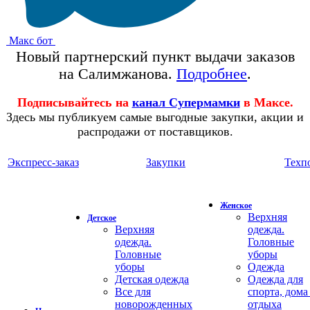
Макс бот
Новый партнерский пункт выдачи заказов
на Салимжанова.
Подробнее
.
Подписывайтесь на
канал Супермамки
в Максе.
Здесь мы публикуем самые выгодные закупки, акции и
распродажи от поставщиков.
Экспресс-заказ
Закупки
Техп
Женское
Верхняя
Детское
Верхняя
одежда.
одежда.
Головные
Головные
уборы
уборы
Одежда
Детская одежда
Одежда для
Все для
спорта, дома
новорожденных
отдыха