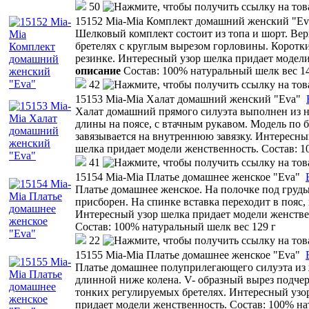
50
15152 Mia-Mia Комплект домашний женский "Ev
Шелковый комплект состоит из топа и шорт. Ве
бретелях с круглым вырезом горловины. Коротк
резинке. Интересный узор шелка придает модели
описание
Состав: 100% натуральный шелк вес 14
42
15153 Mia-Mia Халат домашний женский "Eva"
Халат домашний прямого силуэта выполнен из н
длины на поясе, с втачным рукавом. Модель по б
завязывается на внутреннюю завязку. Интересны
шелка придает модели женственность. Состав: 1
41
15154 Mia-Mia Платье домашнее женское "Eva"
Платье домашнее женское. На полочке под грудь
присборен. На спинке вставка переходит в пояс,
Интересный узор шелка придает модели женств
Состав: 100% натуральный шелк вес 129 г
22
15155 Mia-Mia Платье домашнее женское "Eva"
Платье домашнее полуприлегающего силуэта из 
длинной ниже колена. V- образный вырез подчер
тонких регулируемых бретелях. Интересный узо
придает модели женственность. Состав: 100% на