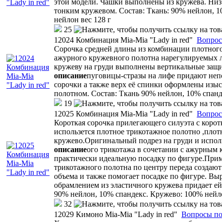
этой модели. Чашки выполнены из кружева. Ни
тонким кружевом. Состав: Ткань: 90% нейлон, 
нейлон вес 128 г
25
12024 Комбинация Mia-Mia "Lady in red"
Вопрос
Сорочка средней длины из комбинации плотного
ажурного кружевного полотна нарегулируемых
кружеву на груди выполнены вертикальные за
описание
пуговицы-стразы на лифе придают неп
сорочки а также верх её спинки оформлены из
полотном. Состав: Ткань 90% нейлон, 10% спан
19
12025 Комбинация Mia-Mia "Lady in red"
Вопрос
Короткая сорочка прилегающего силуэта с корот
использется плотное трикотажное полотно ,плот
кружево.Оригинальный подрез на груди и испол
описание
ого трикотажа в сочетании с ажурным
практически идеальную посадку по фигуре.При
трикотажного полотна по центру переда создаю
объема и также помогает посадке по фигуре. Выр
обрамлением из эластичного кружева придает ей
90% нейлон, 10% спандекс. Кружево: 100% нейло
32
12029 Кимоно Mia-Mia "Lady in red"
Вопросы по