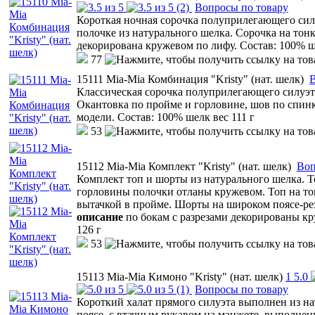
(2)
Вопросы по товару
Короткая ночная сорочка полуприлегающего сил
полочке из натурального шелка. Сорочка на тон
декорирована кружевом по лифу. Состав: 100% ш
77
15111 Mia-Mia Комбинация "Kristy" (нат. шелк)
В
Классическая сорочка полуприлегающего силуэта
Окантовка по пройме и горловине, шов по спин
модели. Состав: 100% шелк вес 111 г
53
15112 Mia-Mia Комплект "Kristy" (нат. шелк)
Воп
Комплект топ и шорты из натурального шелка. 
горловины полочки отланы кружевом. Топ на то
вытачкой в пройме. Шорты на широком поясе-ре
описание
по бокам с разрезами декорированы кр
126 г
53
15113 Mia-Mia Кимоно "Kristy" (нат. шелк)
1
5.0
(1)
Вопросы по товару
Короткий халат прямого силуэта выполнен из на
поясе, с втачным рукавом на манжете, выполнен