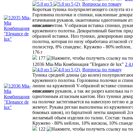
(2)
Вопросы по товару
Короткая туника полуприлегающего силуэта из 
Горловина полочки и спинки, наклонные декор
втачивания рукавов, окантованы однотонным ат
описание
нтом. V-образная вставка спинки, рук
кружевного полотна. Декоративный бантик прид
образной вставки. Низ туники, декорирован шир
полотна, которая по низу обработана атласной ст
полиэстер, 8% спандекс. Кружево - 80% нейлон, 
176 г
177
12036 Mia-Mia Комбинация "Elegance de lux"
2
4.
(2)
Вопросы по товару
Туника средней длины (до колен) полуприлегающ
кружевного полотна. Горловина полочки и спин
линии на кружевной V-образной вставке спинки
описание
я рукавов, а так же разрез капелька н
однотонным атласным кантом. Низ туники декор
на полочке застегивается на навесную петлю и 
жемчуг. Рукава реглан выполнены из кружевного
боковых швов), из бархатной ленты шириной 2см
желаемый обьем изделия по талии. Состав: ткань
Кружево - 80% нейлон, 10% вискоза, 10% спандек
122