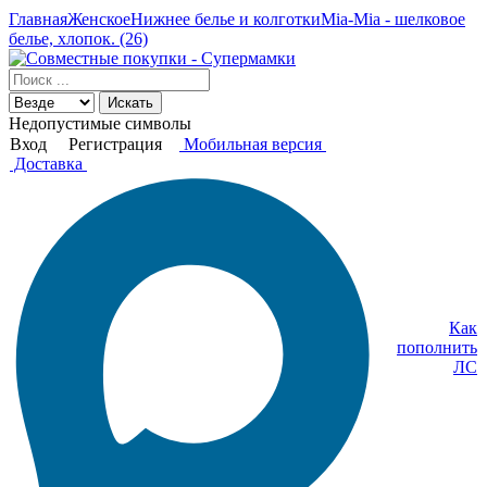
Главная
Женское
Нижнее белье и колготки
Mia-Mia - шелковое
белье, хлопок. (26)
Искать
Недопустимые символы
Вход
Регистрация
Мобильная версия
Доставка
Как
пополнить
ЛС