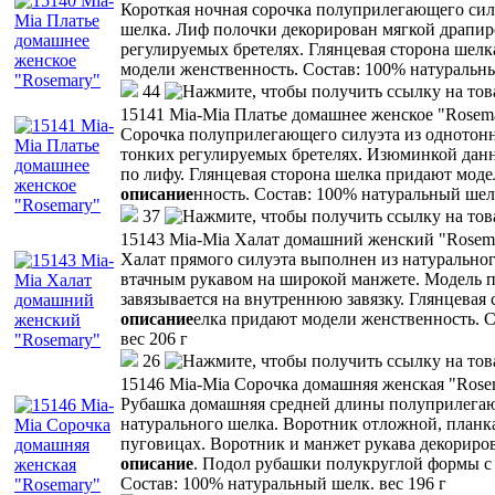
Короткая ночная сорочка полуприлегающего сил
шелка. Лиф полочки декорирован мягкой драпир
регулируемых бретелях. Глянцевая сторона шел
модели женственность. Состав: 100% натуральны
44
15141 Mia-Mia Платье домашнее женское "Rosem
Сорочка полуприлегающего силуэта из однотонн
тонких регулируемых бретелях. Изюминкой данн
по лифу. Глянцевая сторона шелка придают моде
описание
нность. Состав: 100% натуральный шелк
37
15143 Mia-Mia Халат домашний женский "Rosem
Халат прямого силуэта выполнен из натурального
втачным рукавом на широкой манжете. Модель по
завязывается на внутреннюю завязку. Глянцевая 
описание
елка придают модели женственность. 
вес 206 г
26
15146 Mia-Mia Сорочка домашняя женская "Rose
Рубашка домашняя средней длины полуприлегаю
натурального шелка. Воротник отложной, планк
пуговицах. Воротник и манжет рукава декориро
описание
. Подол рубашки полукруглой формы с 
Состав: 100% натуральный шелк. вес 196 г