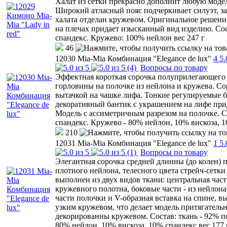
Халат из сетки прекрасно дополнит любую модель
Широкий атласный пояс подчеркивает силуэт, за
халата отделан кружевом. Оригинальное решение
на плечах придает изысканный вид изделию. Сос
спандекс. Кружево: 100% нейлон вес 247 г
46
12030 Mia-Mia Комбинация "Elegance de lux"
4
5.
(4)
Вопросы по товару
Эффектная короткая сорочка полуприлегающего 
горловины на полочке из нейлона и кружева. Со
вытачкой на чашке лифа. Тонкие регулируемые 
декоративный бантик с украшением на лифе при
Модель с ассиметричным разрезом на полочке. Со
спандекс. Кружево - 80% нейлон, 10% вискоза, 1
210
12031 Mia-Mia Комбинация "Elegance de lux"
1
5.
(1)
Вопросы по товару
Элегантная сорочка средней длинны (до колен) 
плотного нейлона, телесного цвета стрейч-сетк
выполнен из двух видов ткани: центральная часть
кружевного полотна, боковые части - из нейлон
части полочки и V-образная вставка на спине, в
узким кружевом, что делает модель притягательн
декорированны кружевом. Состав: ткань - 92% п
80% нейлон, 10% вискоза, 10% спандекс вес 177 