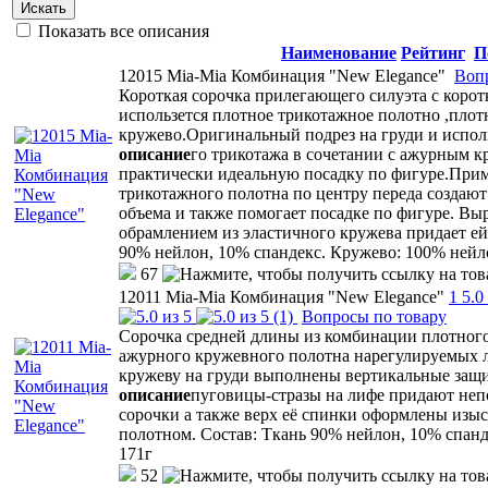
Искать
Показать все описания
Наименование
Рейтинг
П
12015 Mia-Mia Комбинация "New Elegance"
Воп
Короткая сорочка прилегающего силуэта с корот
использется плотное трикотажное полотно ,плот
кружево.Оригинальный подрез на груди и испол
описание
го трикотажа в сочетании с ажурным 
практически идеальную посадку по фигуре.При
трикотажного полотна по центру переда создаю
объема и также помогает посадке по фигуре. Выр
обрамлением из эластичного кружева придает ей
90% нейлон, 10% спандекс. Кружево: 100% нейло
67
12011 Mia-Mia Комбинация "New Elegance"
1
5.0
(1)
Вопросы по товару
Сорочка средней длины из комбинации плотного
ажурного кружевного полотна нарегулируемых
кружеву на груди выполнены вертикальные за
описание
пуговицы-стразы на лифе придают неп
сорочки а также верх её спинки оформлены из
полотном. Состав: Ткань 90% нейлон, 10% спанд
171г
52