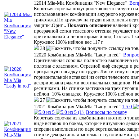
12014 Mia-Mia Комбинация "New Elegance"
Воп
Короткая сорочка полуприлегающего силуэта на
использованием комбинации ажурного кружевно
трикотажа.По кружеву на груди выполнены вер
защипы.Ориг
...
Показать описание
инальный кро
прозрачной сетки телесного оттенка улучшает по
оригинальный и неповторимый вид. Состав: Тка
Кружево: 100% нейлон вес 117 г
38
12020 Комбинация Mia-Mia "Lady in red"
Вопрос
Оригинальная сорочка полностью выполнена из
полотна с эластаном. Отрезной лиф спереди и р
прекрасную посадку по груди. Лиф и силуэт под
горизонтальной вставкой из сетки телесного цве
декорирована рядами вертикальных защипов. Ни
ресничками. На спинке застежка на трех пуговиц
нейлон, 10% спандекс. Кружево: 100% нейлон ве
27
12021 Комбинация Mia-Mia "Lady in red"
1
5.0
(1)
Вопросы по товару
Короткая сорочка из комбинации плотного трико
виде вставок по бокам, которые визуально делаю
спереди выполнены по паре вертикальных защи
спинке декоративная застежка с пуговицами-ст