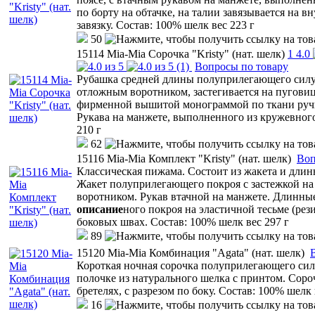
по борту на обтачке, на талии завязывается на вн
завязку. Состав: 100% шелк вес 223 г
50
15114 Mia-Mia Сорочка "Kristy" (нат. шелк)
1
4.0
(1)
Вопросы по товару
Рубашка средней длины полуприлегающего силуэ
отложным воротником, застегивается на пуговиц
фирменной вышитой монограммой по ткани руч
Рукава на манжете, выполненного из кружевного
210 г
62
15116 Mia-Mia Комплект "Kristy" (нат. шелк)
Воп
Классическая пижама. Состоит из жакета и длин
Жакет полуприлегающего покроя с застежкой н
воротником. Рукав втачной на манжете. Длинны
описание
ного покроя на эластичной тесьме (рези
боковых швах. Состав: 100% шелк вес 297 г
89
15120 Mia-Mia Комбинация "Agata" (нат. шелк)
Короткая ночная сорочка полуприлегающего сил
полочке из натурального шелка с принтом. Соро
бретелях, с разрезом по боку. Состав: 100% шелк 
16