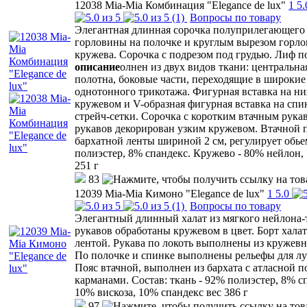
12038 Mia-Mia Комбинация "Elegance de lux"
1
5.
(1)
Вопросы по товару
Элегантная длинная сорочка полуприлегающего 
горловины на полочке и круглым вырезом горло
кружева. Сорочка с подрезом под грудью. Лиф 
описание
олнен из двух видов ткани: центральна
полотна, боковые части, переходящие в широкие 
однотонного трикотажа. Фигурная вставка на ни
кружевом и V-образная фигурная вставка на спи
стрейч-сетки. Сорочка с коротким втачным рукав
рукавов декорирован узким кружевом. Втачной 
бархатной ленты шириной 2 см, регулирует обьем
полиэстер, 8% спандекс. Кружево - 80% нейлон, 
251 г
83
12039 Mia-Mia Кимоно "Elegance de lux"
1
5.0
(1)
Вопросы по товару
Элегантный длинный халат из мягкого нейлона-
рукавов обработаны кружевом в цвет. Борт хала
лентой. Рукава по локоть выполнены из кружевн
По полочке и спинке выполнены рельефы для лу
Пояс втачной, выполнен из бархата с атласной 
карманами. Состав: ткань - 92% полиэстер, 8% с
10% вискоза, 10% спандекс вес 386 г
97