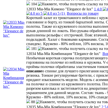
104
12033 Mia-Mia Кимоно "Elegance de lux"
1
4.0
(1)
Вопросы по товару
Короткий халат из трикотажного нейлона с круж
говловине и борту, из тонкой бархатной ленты. 
полотна. Также из кружевного полотна выполне
рукав длинной по локоть. Низ рукава обработан
выполнены рельефы с отстрочкой. Пояс втачной,
подкладкой. Халат с боковыми карманами. Соста
спандекс. Кружево - 80% нейлон, 10% вискоза, 1
181
12034 Mia-Mia Комбинация "Elegance de lux"
Во
Необычная короткая сорочка полуприлегающего 
горловины на полочке из нейлона и кружева. V
проймы полочки обработаны эластичным тонки
описание
о спинке для лучшего прилегания наст
резинка. Тонкие регулируемые бретели, с прикл
придают изысканность модели. Модель с асим
на полочке и спинке из кружевного полотна. По
разрезом капелька и застегивается на декоративн
украшением для данной модели. Состав: ткань - 
Кружево - 80% нейлон, 10% вискоза, 10% спандек
88
12035 Mia-Mia Комбинация "Elegance de lux"
2
5.