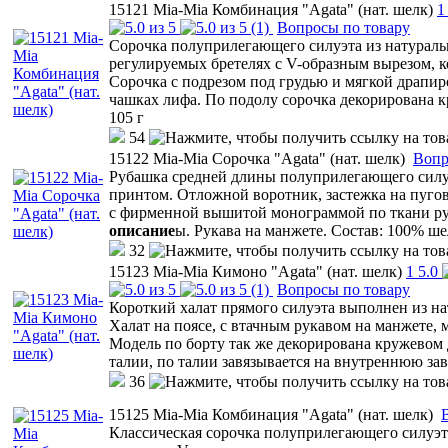
15121 Mia-Mia Комбинация "Agata" (нат. шелк)
1
(1)
Вопросы по товару
Сорочка полуприлегающего силуэта из натураль
регулируемых бретелях с V-образным вырезом, 
Сорочка с подрезом под грудью и мягкой драпи
чашках лифа. По подолу сорочка декорирована к
105 г
54
15122 Mia-Mia Сорочка "Agata" (нат. шелк)
Вопр
Рубашка средней длины полуприлегающего силуэ
принтом. Отложной воротник, застежка на пуго
с фирменной вышитой монограммой по ткани ру
описание
ы. Рукава на манжете. Состав: 100% ше
32
15123 Mia-Mia Кимоно "Agata" (нат. шелк)
1
5.0
(1)
Вопросы по товару
Короткий халат прямого силуэта выполнен из на
Халат на поясе, с втачным рукавом на манжете,
Модель по борту так же декорирована кружевом
талии, по талии завязывается на внутреннюю зав
36
15125 Mia-Mia Комбинация "Agata" (нат. шелк)
Классическая сорочка полуприлегающего силуэта