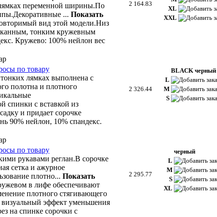
2 164.83
 лямках переменной ширины.По
XL
щипы.Декоративные
...
Показать
XXL
овторимый вид этой модели.Низ
ысканным, тонким кружевным
екс. Кружево: 100% нейлон вес
росы по товару
BLACK черный
 тонких лямках выполнена с
L
го полотна и плотного
2 326.44
M
тикальные
S
й спинки с вставкой из
садку и придает сорочке
нь 90% нейлон, 10% спандекс.
росы по товару
черный
кими рукавами реглан.В сорочке
L
ная сетка и ажурное
M
2 295.77
ьзование плотно
...
Показать
S
кружевом в лифе обеспечивают
XL
менение плотного стягивающего
т визуальный эффект уменьшения
ез на спинке сорочки с