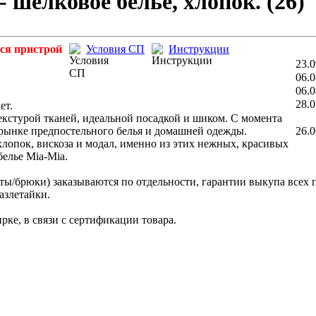
- шелковое белье, хлопок. (26)
ся пристрой
Условия СП
Инструкции
23.0
06.0
06.0
28.0
ет.
екстурой тканей, идеальной посадкой и шиком. С момента
рынке предпостельного белья и домашней одежды.
26.0
лопок, вискоза и модал, именно из этих нежных, красивых
елье Mia-Mia.
ы/брюки) заказываются по отдельности, гарантии выкупа всех п
разлетайки.
ке, в связи с сертификации товара.