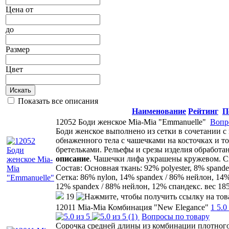
Цена
от
до
Размер
Цвет
Искать
Показать все описания
Наименование
Рейтинг
П
12052 Боди женское Mia-Mia "Emmanuelle"
Вопр
Боди женское выполнено из сетки в сочетании с
обнаженного тела с чашечками на косточках и 
бретельками. Рельефы и срезы изделия обработ
описание
. Чашечки лифа украшены кружевом. Сп
Состав: Основная ткань: 92% polyester, 8% spand
Сетка: 86% nylon, 14% spandex / 86% нейлон, 14
12% spandex / 88% нейлон, 12% спандекс. вес 185
19
12011 Mia-Mia Комбинация "New Elegance"
1
5.0
(1)
Вопросы по товару
Сорочка средней длины из комбинации плотного