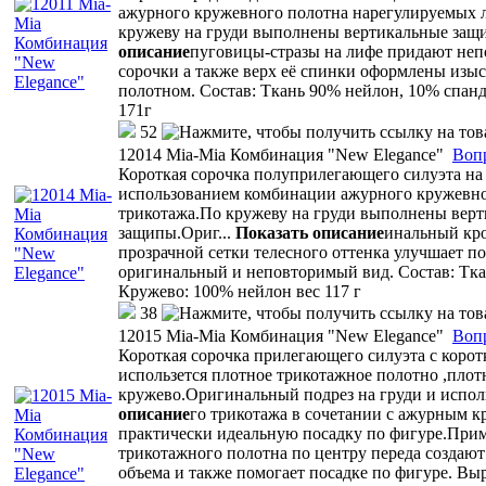
ажурного кружевного полотна нарегулируемых
кружеву на груди выполнены вертикальные за
описание
пуговицы-стразы на лифе придают неп
сорочки а также верх её спинки оформлены из
полотном. Состав: Ткань 90% нейлон, 10% спанд
171г
52
12014 Mia-Mia Комбинация "New Elegance"
Воп
Короткая сорочка полуприлегающего силуэта на
использованием комбинации ажурного кружевно
трикотажа.По кружеву на груди выполнены вер
защипы.Ориг
...
Показать описание
инальный кро
прозрачной сетки телесного оттенка улучшает по
оригинальный и неповторимый вид. Состав: Тка
Кружево: 100% нейлон вес 117 г
38
12015 Mia-Mia Комбинация "New Elegance"
Воп
Короткая сорочка прилегающего силуэта с корот
использется плотное трикотажное полотно ,плот
кружево.Оригинальный подрез на груди и испол
описание
го трикотажа в сочетании с ажурным 
практически идеальную посадку по фигуре.При
трикотажного полотна по центру переда создаю
объема и также помогает посадке по фигуре. Выр