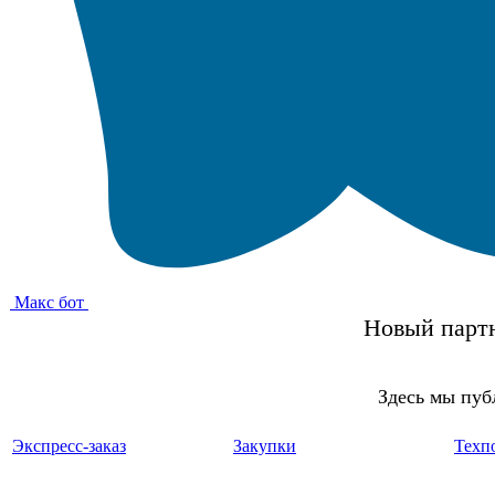
Макс бот
Новый партн
Здесь мы пуб
Экспресс-заказ
Закупки
Техп