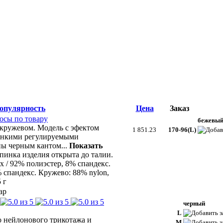
опулярность
Цена
Заказ
осы по товару
бежевы
 кружевом. Модель с эфектом
1 851.23
170-96(L)
тонкими регулируемыми
аны черным кантом
...
Показать
инка изделия открыта до талии.
ex / 92% полиэстер, 8% спандекс.
% спандекс. Кружево: 88% nylon,
 г
черный
L
 нейлонового трикотажа и
M