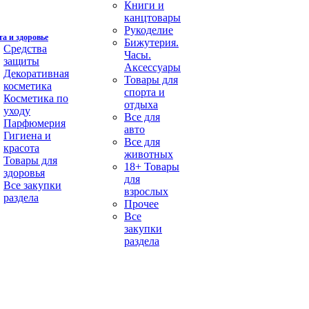
Книги и
канцтовары
Рукоделие
а и здоровье
Бижутерия.
Средства
Часы.
защиты
Аксессуары
Декоративная
Товары для
косметика
спорта и
Косметика по
отдыха
уходу
Все для
Парфюмерия
авто
Гигиена и
Все для
красота
животных
Товары для
18+ Товары
здоровья
для
Все закупки
взрослых
раздела
Прочее
Все
закупки
раздела