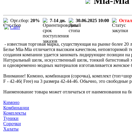
Mia-Mia 
Орг.сбор:
20%
7-14 дн.
30.06.2025 10:00
Остал
Сайт
- известная торговая марка, существующая на рынке более 20 л
Белье Mia-Mia отличается высоким качеством, неповторимой т
создания компании удается занимать лидирующие позиции на 
Натуральный шелк, искусственный шелк, тонкий батистовый х
и одновременно модных материалов изготавливается женское б
Внимание! Кимоно, комбинация (сорочка), комплект (топ+шорт
F - 42-46( Free) на 3 размера 42-44-46. Обычно, это свободные 
Наименование товара может отличаться от наименования на бир
Кимоно
Комбинации
Комплекты
Туники
Сорочки
Халаты