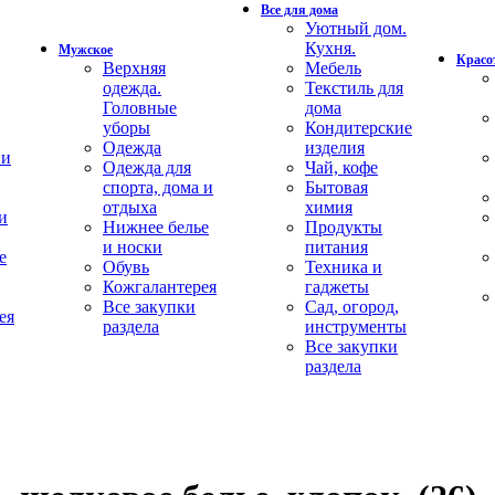
Все для дома
Уютный дом.
Кухня.
Мужское
Красот
Верхняя
Мебель
одежда.
Текстиль для
Головные
дома
уборы
Кондитерские
Одежда
изделия
 и
Одежда для
Чай, кофе
спорта, дома и
Бытовая
отдыха
химия
и
Нижнее белье
Продукты
и носки
питания
е
Обувь
Техника и
Кожгалантерея
гаджеты
Все закупки
Сад, огород,
ея
раздела
инструменты
Все закупки
раздела