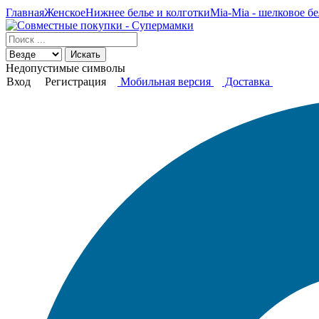
Главная
Женское
Нижнее белье и колготки
Mia-Mia - шелковое бе
Искать
Недопустимые символы
Вход
Регистрация
Мобильная версия
Доставка