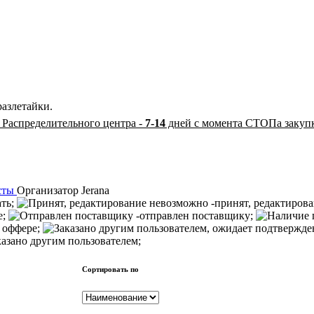
разлетайки.
 Распределительного центра -
7-14
дней с момента СТОПа закуп
сты
Организатор
Jerana
ать;
-принят, редактиров
е;
-отправлен поставщику;
 оффере;
казано другим пользователем;
Сортировать по