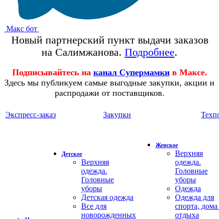
Макс бот
Новый партнерский пункт выдачи заказов
на Салимжанова.
Подробнее
.
Подписывайтесь на
канал Супермамки
в Максе.
Здесь мы публикуем самые выгодные закупки, акции и
распродажи от поставщиков.
Экспресс-заказ
Закупки
Техп
Женское
Верхняя
Детское
Верхняя
одежда.
одежда.
Головные
Головные
уборы
уборы
Одежда
Детская одежда
Одежда для
Все для
спорта, дома
новорожденных
отдыха