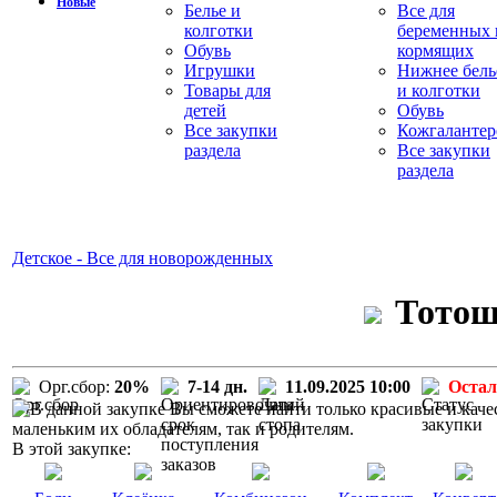
Новые
Белье и
Все для
колготки
беременных 
Обувь
кормящих
Игрушки
Нижнее бель
Товары для
и колготки
детей
Обувь
Все закупки
Кожгалантер
раздела
Все закупки
раздела
Детское - Все для новорожденных
Тотош
Орг.сбор:
20%
7-14 дн.
11.09.2025 10:00
Остал
В данной закупке Вы сможете найти только красивые и каче
маленьким их обладателям, так и родителям.
В этой закупке: