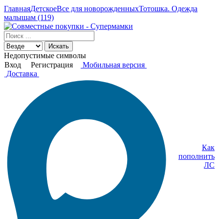
Главная
Детское
Все для новорожденных
Тотошка. Одежда
малышам (119)
Искать
Недопустимые символы
Вход
Регистрация
Мобильная версия
Доставка
Как
пополнить
ЛС