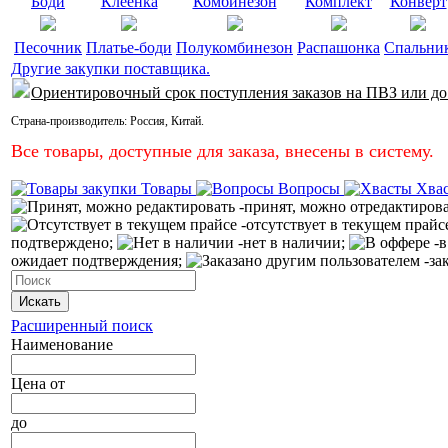
Боди
Клеёнка
Комбинезон
Комплект
Конверт
Песочник
Платье-боди
Полукомбинезон
Распашонка
Спальни
Другие закупки поставщика.
Ориентировочный срок поступления заказов на ПВЗ или до
Страна-производитель:
Россия
,
Китай
.
Все товары, доступные для заказа, внесены в систему.
Товары
Вопросы
Хва
-принят, можно отредактиров
-отсутствует в текущем прайс
подтверждено;
-нет в наличии;
-в
ожидает подтверждения;
-за
Искать
Расширенный поиск
Наименование
Цена
от
до