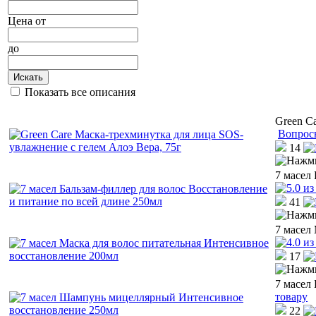
Цена
от
до
Искать
Показать все описания
Green C
Вопрос
14
7 масел
41
7 масел
17
7 масел
товару
22