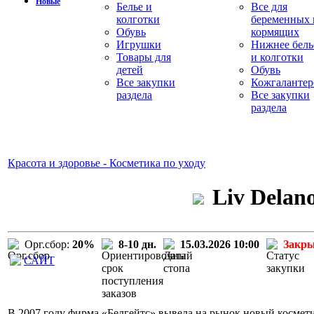
Новые
Белье и
Все для
колготки
беременных 
Обувь
кормящих
Игрушки
Нижнее бель
Товары для
и колготки
детей
Обувь
Все закупки
Кожгалантер
раздела
Все закупки
раздела
Красота и здоровье - Косметика по уходу
Liv Delan
Орг.сбор:
20%
8-10 дн.
15.03.2026 10:00
Закр
САЙТ
В 2007 году фирма «Белгейтс» вывела на рынок новый космети