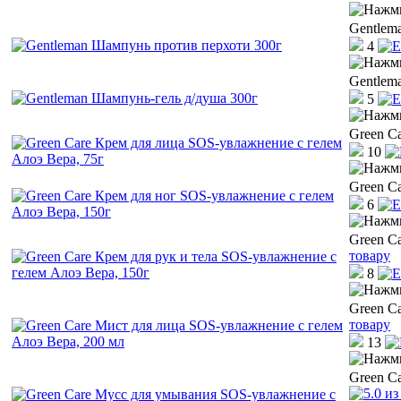
Gentlem
4
Gentlem
5
Green C
10
Green C
6
Green C
товару
8
Green C
товару
13
Green C