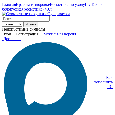
Главная
Красота и здоровье
Косметика по уходу
Liv Delano -
белорусская косметика (497)
Искать
Недопустимые символы
Вход
Регистрация
Мобильная версия
Доставка
Как
пополнить
ЛС