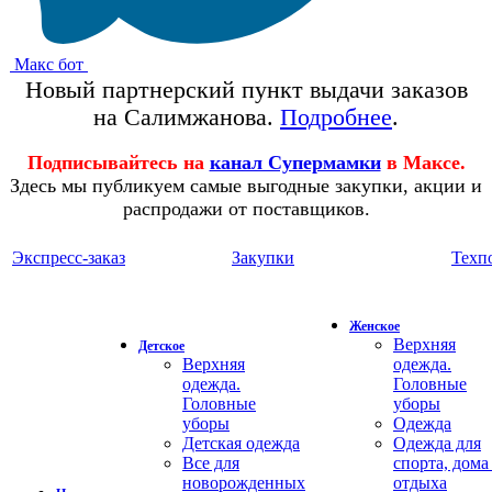
Макс бот
Новый партнерский пункт выдачи заказов
на Салимжанова.
Подробнее
.
Подписывайтесь на
канал Супермамки
в Максе.
Здесь мы публикуем самые выгодные закупки, акции и
распродажи от поставщиков.
Экспресс-заказ
Закупки
Техп
Женское
Верхняя
Детское
Верхняя
одежда.
одежда.
Головные
Головные
уборы
уборы
Одежда
Детская одежда
Одежда для
Все для
спорта, дома
новорожденных
отдыха