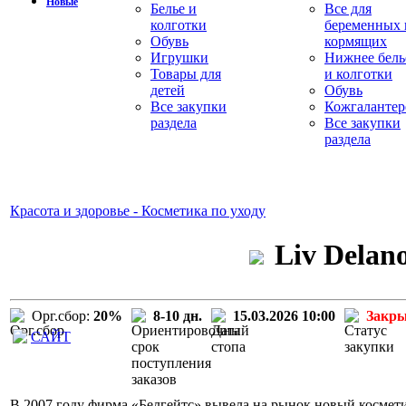
Новые
Белье и
Все для
колготки
беременных 
Обувь
кормящих
Игрушки
Нижнее бель
Товары для
и колготки
детей
Обувь
Все закупки
Кожгалантер
раздела
Все закупки
раздела
Красота и здоровье - Косметика по уходу
Liv Delan
Орг.сбор:
20%
8-10 дн.
15.03.2026 10:00
Закр
САЙТ
В 2007 году фирма «Белгейтс» вывела на рынок новый космети