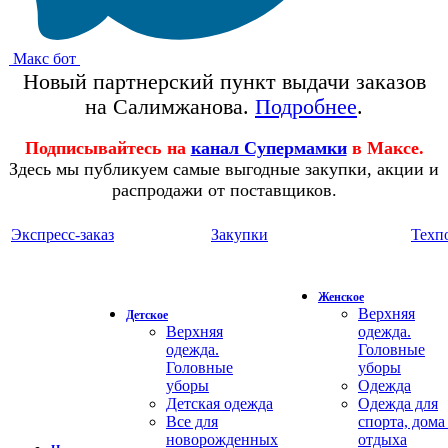
Макс бот
Новый партнерский пункт выдачи заказов
на Салимжанова.
Подробнее
.
Подписывайтесь на
канал Супермамки
в Максе.
Здесь мы публикуем самые выгодные закупки, акции и
распродажи от поставщиков.
Экспресс-заказ
Закупки
Техп
Женское
Верхняя
Детское
Верхняя
одежда.
одежда.
Головные
Головные
уборы
уборы
Одежда
Детская одежда
Одежда для
Все для
спорта, дома
новорожденных
отдыха