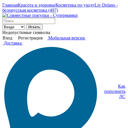
Главная
Красота и здоровье
Косметика по уходу
Liv Delano -
белорусская косметика (497)
Искать
Недопустимые символы
Вход
Регистрация
Мобильная версия
Доставка
Как
пополнить
ЛС