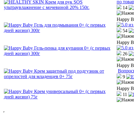
по това
14
Happy B
54
Happy B
26
Happy B
Вопрос
9
Happy B
11