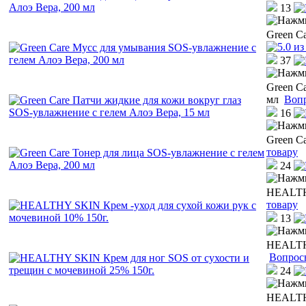
13
Green C
37
Green C
мл
Вопр
16
Green C
товару
24
HEALTHY
товару
13
HEALTHY
Вопрос
24
HEALTHY