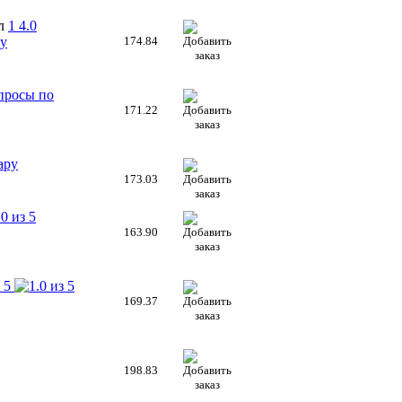
л
1
4.0
ру
174.84
просы по
171.22
ару
173.03
163.90
169.37
198.83