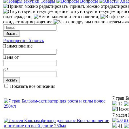
Товары
Вопросы
Хва
-принят, можно отредактиров
-отсутствует в текущем прайс
подтверждено;
-нет в наличии;
-в
ожидает подтверждения;
-за
Искать
Расширенный поиск
Наименование
Цена
от
до
Искать
Показать все описания
7 трав Б
12
7 масел
41