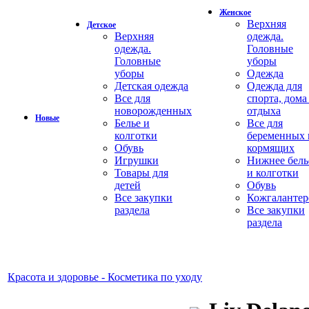
Женское
Верхняя
Детское
Верхняя
одежда.
одежда.
Головные
Головные
уборы
уборы
Одежда
Детская одежда
Одежда для
Все для
спорта, дома
новорожденных
отдыха
Новые
Белье и
Все для
колготки
беременных 
Обувь
кормящих
Игрушки
Нижнее бель
Товары для
и колготки
детей
Обувь
Все закупки
Кожгалантер
раздела
Все закупки
раздела
Красота и здоровье - Косметика по уходу