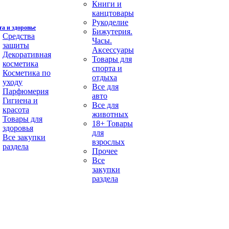
Книги и
канцтовары
Рукоделие
а и здоровье
Бижутерия.
Средства
Часы.
защиты
Аксессуары
Декоративная
Товары для
косметика
спорта и
Косметика по
отдыха
уходу
Все для
Парфюмерия
авто
Гигиена и
Все для
красота
животных
Товары для
18+ Товары
здоровья
для
Все закупки
взрослых
раздела
Прочее
Все
закупки
раздела