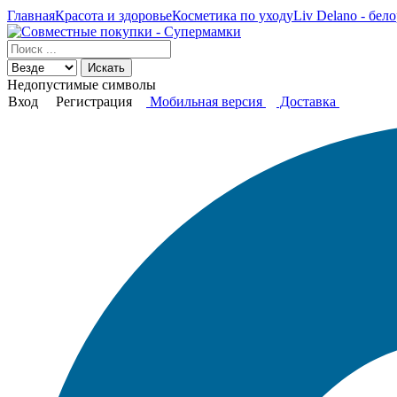
Главная
Красота и здоровье
Косметика по уходу
Liv Delano - бел
Искать
Недопустимые символы
Вход
Регистрация
Мобильная версия
Доставка