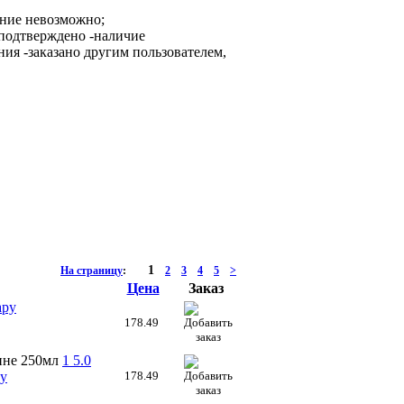
ание невозможно;
-наличие
-заказано другим пользователем,
1
На страницу
:
2
3
4
5
>
Цена
Заказ
ару
178.49
ине 250мл
1
5.0
ру
178.49