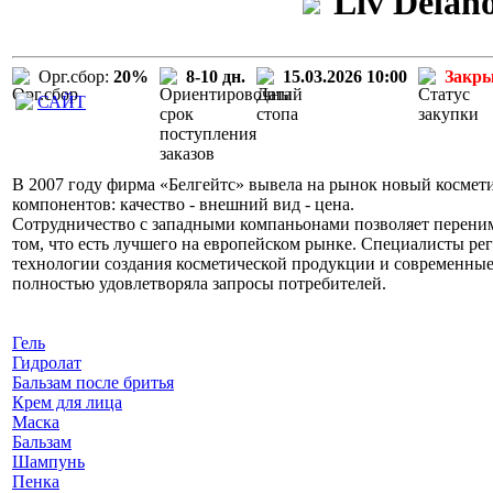
Liv Delan
Орг.сбор:
20%
8-10 дн.
15.03.2026 10:00
Закр
САЙТ
В 2007 году фирма «Белгейтс» вывела на рынок новый космети
компонентов: качество - внешний вид - цена.
Сотрудничество с западными компаньонами позволяет перени
том, что есть лучшего на европейском рынке. Специалисты р
технологии создания косметической продукции и современные 
полностью удовлетворяла запросы потребителей.
Гель
Гидролат
Бальзам после бритья
Крем для лица
Маска
Бальзам
Шампунь
Пенка