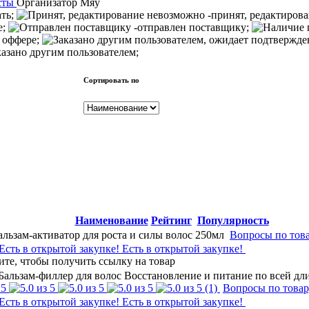
сты
Организатор
Мяу
ать;
-принят, редактиров
е;
-отправлен поставщику;
 оффере;
казано другим пользователем;
Сортировать по
Наименование
Рейтинг
Популярность
альзам-активатор для роста и силы волос 250мл
Вопросы по тов
Есть в открытой закупке!
 Бальзам-филлер для волос Восстановление и питание по всей дл
(1)
Вопросы по това
Есть в открытой закупке!