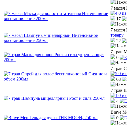
7 масел
17
7 масел
товару
22
7 трав 
6
7 трав 
63
7 трав 
4
Brave M
0