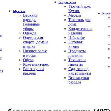
Все для дома
Уютный дом.
Кухня.
Мужское
Красот
Верхняя
Мебель
одежда.
Текстиль для
Головные
дома
уборы
Кондитерские
Одежда
изделия
 и
Одежда для
Чай, кофе
спорта, дома и
Бытовая
отдыха
химия
и
Нижнее белье
Продукты
и носки
питания
е
Обувь
Техника и
Кожгалантерея
гаджеты
Все закупки
Сад, огород,
ея
раздела
инструменты
Все закупки
раздела