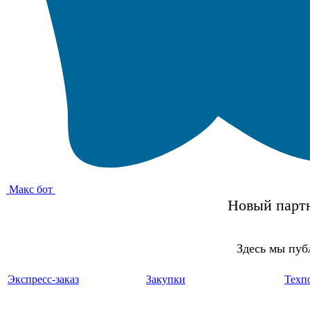
Макс бот
Новый партн
Здесь мы пуб
Экспресс-заказ
Закупки
Техп