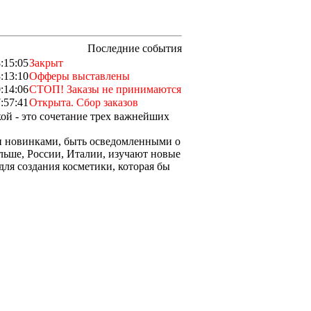
Последние события
:15:05
Закрыт
:13:10
Офферы выставлены
:14:06
СТОП! Заказы не принимаются
:57:41
Открыта. Сбор заказов
ой - это сочетание трех важнейших
и новинками, быть осведомленными о
льше, России, Италии, изучают новые
ля создания косметики, которая бы