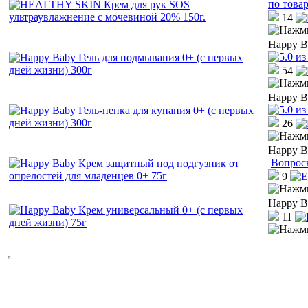
по това
14
Happy B
54
Happy B
26
Happy B
Вопрос
9
Happy B
11