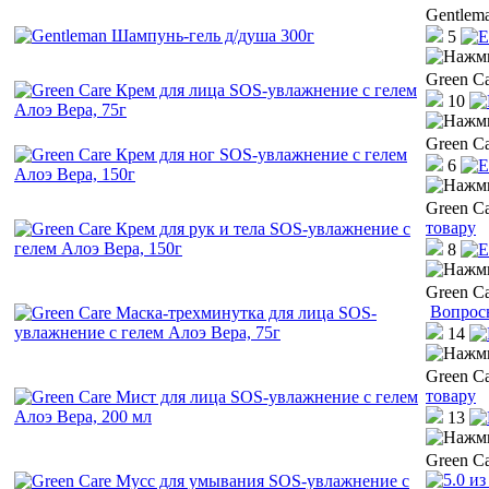
Gentlem
5
Green C
10
Green C
6
Green C
товару
8
Green C
Вопрос
14
Green C
товару
13
Green C