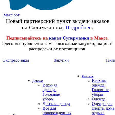
Макс бот
Новый партнерский пункт выдачи заказов
на Салимжанова.
Подробнее
.
Подписывайтесь на
канал Супермамки
в Максе.
Здесь мы публикуем самые выгодные закупки, акции и
распродажи от поставщиков.
Экспресс-заказ
Закупки
Техп
Женское
Верхняя
Детское
Верхняя
одежда.
одежда.
Головные
Головные
уборы
уборы
Одежда
Детская одежда
Одежда для
Все для
спорта, дома
новорожденных
отдыха