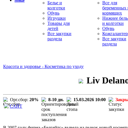
Новые
Белье и
Все для
колготки
беременных 
Обувь
кормящих
Игрушки
Нижнее бель
Товары для
и колготки
детей
Обувь
Все закупки
Кожгалантер
раздела
Все закупки
раздела
Красота и здоровье - Косметика по уходу
Liv Delan
Орг.сбор:
20%
8-10 дн.
15.03.2026 10:00
Закр
САЙТ
В 2007 году фирма «Белгейтс» вывела на рынок новый космети