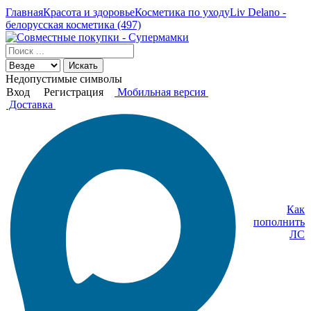
Главная
Красота и здоровье
Косметика по уходу
Liv Delano -
белорусская косметика (497)
Искать
Недопустимые символы
Вход
Регистрация
Мобильная версия
Доставка
Как
пополнить
ЛС