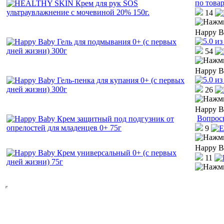
по това
14
Happy B
54
Happy B
26
Happy B
Вопрос
9
Happy B
11