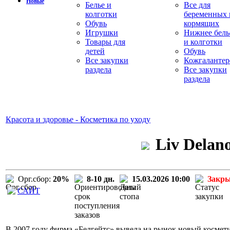
Новые
Белье и
Все для
колготки
беременных 
Обувь
кормящих
Игрушки
Нижнее бель
Товары для
и колготки
детей
Обувь
Все закупки
Кожгалантер
раздела
Все закупки
раздела
Красота и здоровье - Косметика по уходу
Liv Delan
Орг.сбор:
20%
8-10 дн.
15.03.2026 10:00
Закр
САЙТ
В 2007 году фирма «Белгейтс» вывела на рынок новый космети