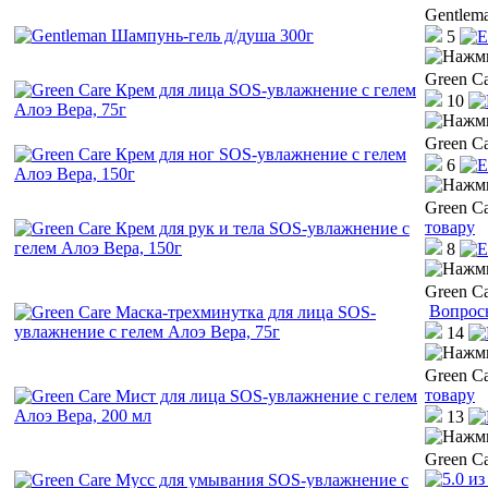
Gentlem
5
Green C
10
Green C
6
Green C
товару
8
Green C
Вопрос
14
Green C
товару
13
Green C