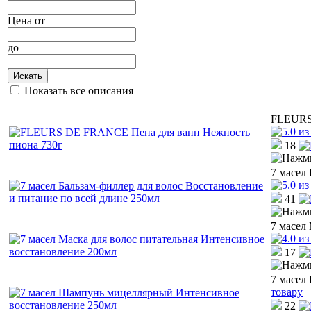
Цена
от
до
Искать
Показать все описания
FLEURS 
18
7 масел
41
7 масел
17
7 масел
товару
22