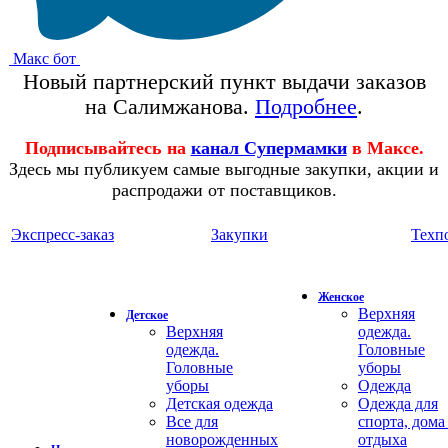
Макс бот
Новый партнерский пункт выдачи заказов
на Салимжанова.
Подробнее
.
Подписывайтесь на
канал Супермамки
в Максе.
Здесь мы публикуем самые выгодные закупки, акции и
распродажи от поставщиков.
Экспресс-заказ
Закупки
Техп
Женское
Верхняя
Детское
Верхняя
одежда.
одежда.
Головные
Головные
уборы
уборы
Одежда
Детская одежда
Одежда для
Все для
спорта, дома
новорожденных
отдыха