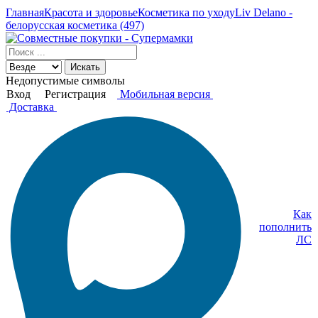
Главная
Красота и здоровье
Косметика по уходу
Liv Delano -
белорусская косметика (497)
Искать
Недопустимые символы
Вход
Регистрация
Мобильная версия
Доставка
Как
пополнить
ЛС