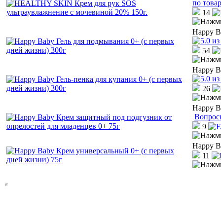
по това
14
Happy B
54
Happy B
26
Happy B
Вопрос
9
Happy B
11