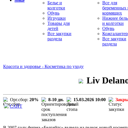
Новые
Белье и
Все для
колготки
беременных 
Обувь
кормящих
Игрушки
Нижнее бель
Товары для
и колготки
детей
Обувь
Все закупки
Кожгалантер
раздела
Все закупки
раздела
Красота и здоровье - Косметика по уходу
Liv Delan
Орг.сбор:
20%
8-10 дн.
15.03.2026 10:00
Закр
САЙТ
В 2007 году фирма «Белгейтс» вывела на рынок новый космети