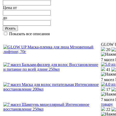
Цена
от
до
Искать
Показать все описания
GLOW UP
20
7 масел
41
7 масел
17
7 масел
товару
22