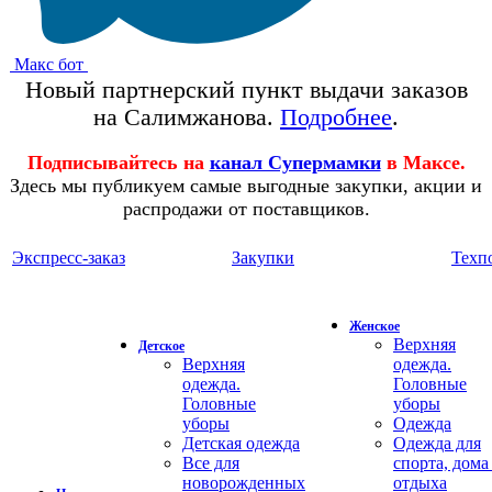
Макс бот
Новый партнерский пункт выдачи заказов
на Салимжанова.
Подробнее
.
Подписывайтесь на
канал Супермамки
в Максе.
Здесь мы публикуем самые выгодные закупки, акции и
распродажи от поставщиков.
Экспресс-заказ
Закупки
Техп
Женское
Верхняя
Детское
Верхняя
одежда.
одежда.
Головные
Головные
уборы
уборы
Одежда
Детская одежда
Одежда для
Все для
спорта, дома
новорожденных
отдыха