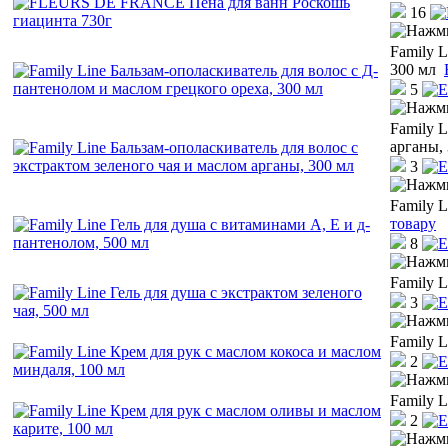
16
Family L
300 мл
5
Family L
арганы,
3
Family L
товару
8
Family L
3
Family L
2
Family L
2