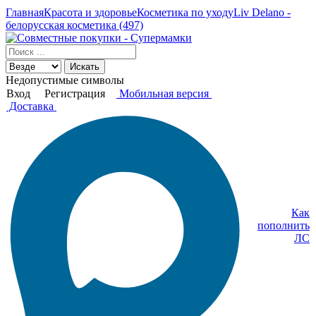
Главная
Красота и здоровье
Косметика по уходу
Liv Delano -
белорусская косметика (497)
Искать
Недопустимые символы
Вход
Регистрация
Мобильная версия
Доставка
Как
пополнить
ЛС