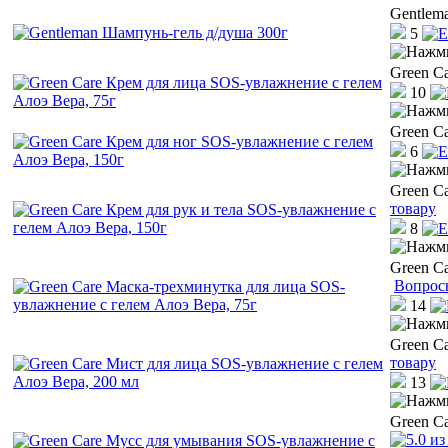
Gentlem
5
Green C
10
Green C
6
Green C
товару
8
Green C
Вопрос
14
Green C
товару
13
Green C