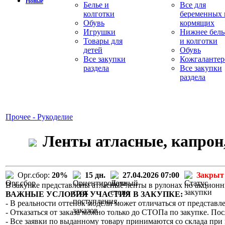
Новые
Белье и
Все для
колготки
беременных 
Обувь
кормящих
Игрушки
Нижнее бель
Товары для
и колготки
детей
Обувь
Все закупки
Кожгалантер
раздела
Все закупки
раздела
Прочее - Рукоделие
Ленты атласные, капрон,
Орг.сбор:
20%
15 дн.
27.04.2026 07:00
Закрыт
В закупке представлены атласные ленты в рулонах по акцион
ВАЖНЫЕ УСЛОВИЯ УЧАСТИЯ В ЗАКУПКЕ:
- В реальности оттенок модели может отличаться от представле
- Отказаться от заказа можно только до СТОПа по закупке. Пос
- Все заявки по выданному товару принимаются со склада при 