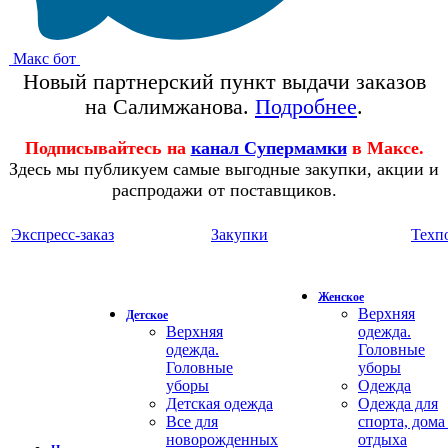
Макс бот
Новый партнерский пункт выдачи заказов
на Салимжанова.
Подробнее
.
Подписывайтесь на
канал Супермамки
в Максе.
Здесь мы публикуем самые выгодные закупки, акции и
распродажи от поставщиков.
Экспресс-заказ
Закупки
Техп
Женское
Верхняя
Детское
Верхняя
одежда.
одежда.
Головные
Головные
уборы
уборы
Одежда
Детская одежда
Одежда для
Все для
спорта, дома
новорожденных
отдыха