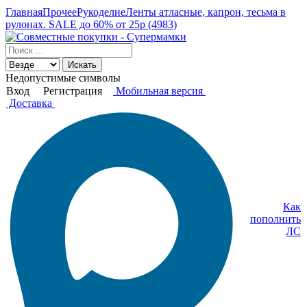
Главная
Прочее
Рукоделие
Ленты атласные, капрон, тесьма в
рулонах. SALE до 60% от 25р (4983)
Искать
Недопустимые символы
Вход
Регистрация
Мобильная версия
Доставка
Как
пополнить
ЛС