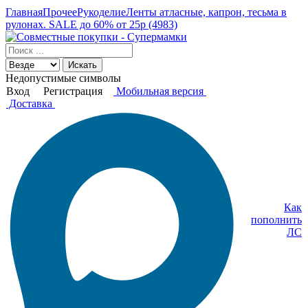
Главная
Прочее
Рукоделие
Ленты атласные, капрон, тесьма в
рулонах. SALE до 60% от 25р (4983)
Искать
Недопустимые символы
Вход
Регистрация
Мобильная версия
Доставка
Как
пополнить
ЛС