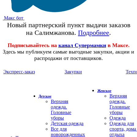
Макс бот
Новый партнерский пункт выдачи заказов
на Салимжанова.
Подробнее
.
Подписывайтесь на
канал Супермамки
в Максе.
Здесь мы публикуем самые выгодные закупки, акции и
распродажи от поставщиков.
Экспресс-заказ
Закупки
Техп
Женское
Верхняя
Детское
Верхняя
одежда.
одежда.
Головные
Головные
уборы
уборы
Одежда
Детская одежда
Одежда для
Все для
спорта, дома
новорожденных
отдыха