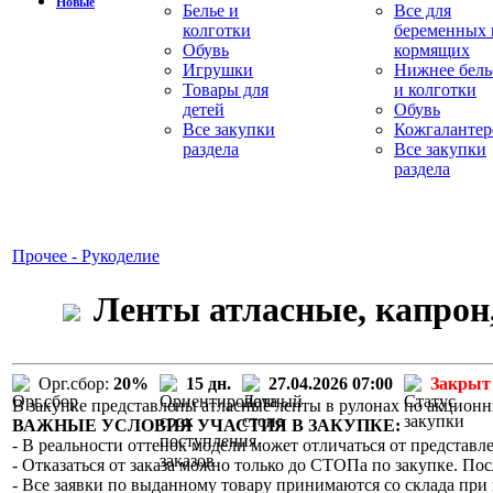
Новые
Белье и
Все для
колготки
беременных 
Обувь
кормящих
Игрушки
Нижнее бель
Товары для
и колготки
детей
Обувь
Все закупки
Кожгалантер
раздела
Все закупки
раздела
Прочее - Рукоделие
Ленты атласные, капрон,
Орг.сбор:
20%
15 дн.
27.04.2026 07:00
Закрыт
В закупке представлены атласные ленты в рулонах по акцион
ВАЖНЫЕ УСЛОВИЯ УЧАСТИЯ В ЗАКУПКЕ:
- В реальности оттенок модели может отличаться от представле
- Отказаться от заказа можно только до СТОПа по закупке. Пос
- Все заявки по выданному товару принимаются со склада при 