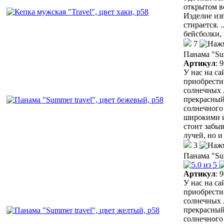
открытом в
Изделие из
стирается.
.
бейсболки,
7
Панама "Sum
Артикул
:
9
У нас на с
приобрести
солнечных 
прекрасный
солнечного 
широкими и
стоит забыв
лучей, но 
3
Панама "Sum
Артикул
:
9
У нас на с
приобрести
солнечных 
прекрасный
солнечного 