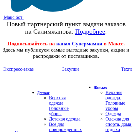
Макс бот
Новый партнерский пункт выдачи заказов
на Салимжанова.
Подробнее
.
Подписывайтесь на
канал Супермамки
в Максе.
Здесь мы публикуем самые выгодные закупки, акции и
распродажи от поставщиков.
Экспресс-заказ
Закупки
Техп
Женское
Верхняя
Детское
Верхняя
одежда.
одежда.
Головные
Головные
уборы
уборы
Одежда
Детская одежда
Одежда для
Все для
спорта, дома
новорожденных
отдыха