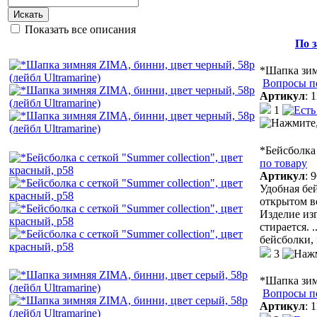
Искать
Показать все описания
По 
*Шапка зим
Вопросы п
Артикул
:
1
1
*Бейсболка 
по товару
Артикул
:
9
Удобная бей
открытом в
Изделие из
стирается.
.
бейсболки,
3
*Шапка зимн
Вопросы п
Артикул
:
1