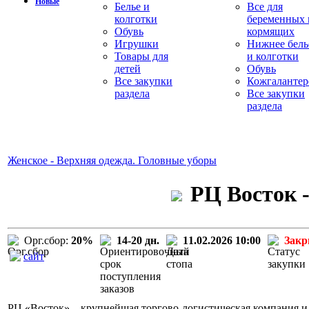
Новые
Белье и
Все для
колготки
беременных 
Обувь
кормящих
Игрушки
Нижнее бель
Товары для
и колготки
детей
Обувь
Все закупки
Кожгалантер
раздела
Все закупки
раздела
Женское - Верхняя одежда. Головные уборы
РЦ Восток -
Орг.сбор:
20%
14-20 дн.
11.02.2026 10:00
Зак
сайт
РЦ «Восток» – крупнейшая торгово-логистическая компания и