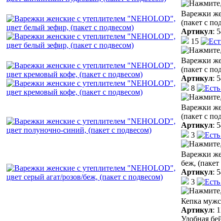
Варежки же
(пакет с по
Артикул
:
5
15
Варежки же
(пакет с по
Артикул
:
5
8
Варежки же
(пакет с по
Артикул
:
5
3
Варежки же
беж, (пакет
Артикул
:
5
3
Кепка мужск
Артикул
:
1
Удобная бей