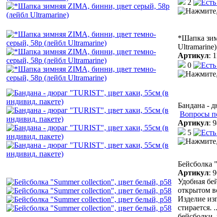
2
*Шапка зим
Ultramarine)
Артикул
:
1
0
Бандана - д
Вопросы п
Артикул
:
9
5
Бейсболка "
Артикул
:
9
Удобная бей
открытом в
Изделие из
стирается.
.
бейсболки,