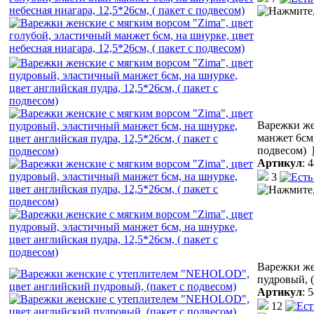
Варежки же
манжет 6см,
подвесом)
Артикул
:
4
3
Варежки же
пудровый, (
Артикул
:
5
12