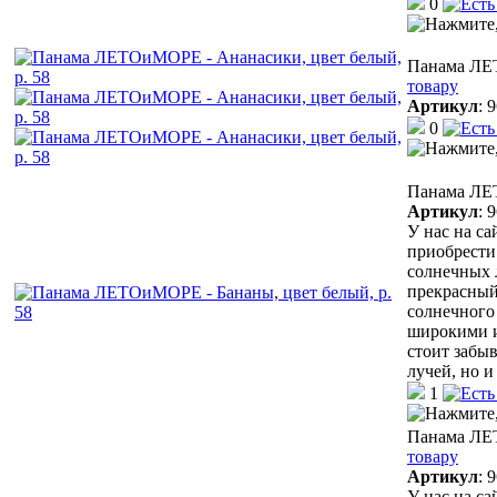
0
Панама ЛЕТ
товару
Артикул
:
9
0
Панама ЛЕТ
Артикул
:
9
У нас на с
приобрести
солнечных 
прекрасный
солнечного 
широкими и
стоит забыв
лучей, но 
1
Панама ЛЕТ
товару
Артикул
:
9
У нас на с