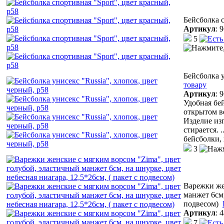
Бейсболка с
Артикул
:
9
5
Бейсболка у
товару
Артикул
:
9
Удобная бей
открытом в
Изделие из
стирается.
.
бейсболки,
3
Варежки же
манжет 6см,
подвесом)
Артикул
:
4
7