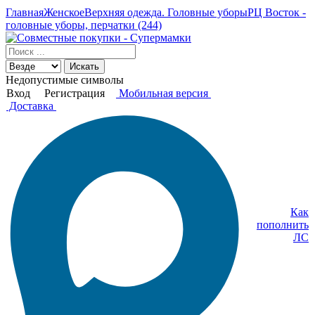
Главная
Женское
Верхняя одежда. Головные уборы
РЦ Восток -
головные уборы, перчатки (244)
Искать
Недопустимые символы
Вход
Регистрация
Мобильная версия
Доставка
Как
пополнить
ЛС