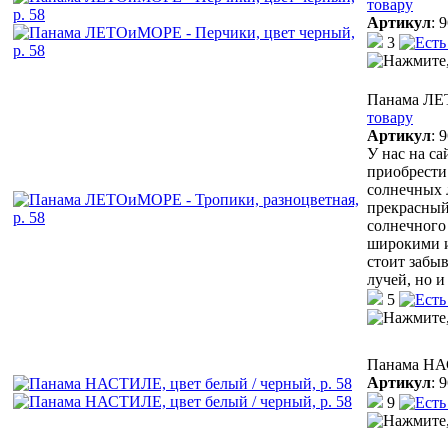
товару
Артикул
:
9
3
Панама ЛЕТ
товару
Артикул
:
9
У нас на с
приобрести
солнечных 
прекрасный
солнечного 
широкими и
стоит забыв
лучей, но 
5
Панама НАС
Артикул
:
9
9