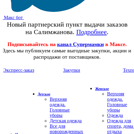
Макс бот
Новый партнерский пункт выдачи заказов
на Салимжанова.
Подробнее
.
Подписывайтесь на
канал Супермамки
в Максе.
Здесь мы публикуем самые выгодные закупки, акции и
распродажи от поставщиков.
Экспресс-заказ
Закупки
Техп
Женское
Верхняя
Детское
Верхняя
одежда.
одежда.
Головные
Головные
уборы
уборы
Одежда
Детская одежда
Одежда для
Все для
спорта, дома
новорожденных
отдыха