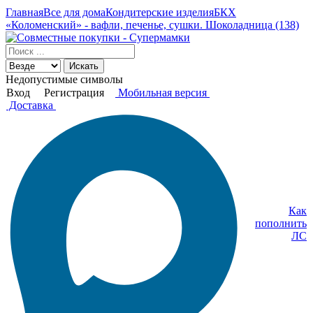
Главная
Все для дома
Кондитерские изделия
БКХ
«Коломенский» - вафли, печенье, сушки. Шоколадница (138)
Искать
Недопустимые символы
Вход
Регистрация
Мобильная версия
Доставка
Как
пополнить
ЛС