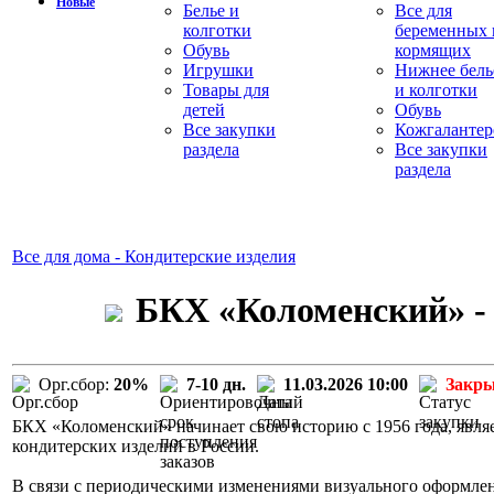
Новые
Белье и
Все для
колготки
беременных 
Обувь
кормящих
Игрушки
Нижнее бель
Товары для
и колготки
детей
Обувь
Все закупки
Кожгалантер
раздела
Все закупки
раздела
Все для дома - Кондитерские изделия
БКХ «Коломенский» - 
Орг.сбор:
20%
7-10 дн.
11.03.2026 10:00
Закр
БКХ «Коломенский» начинает свою историю с 1956 года, явля
кондитерских изделий в России.
В связи с периодическими изменениями визуального оформле