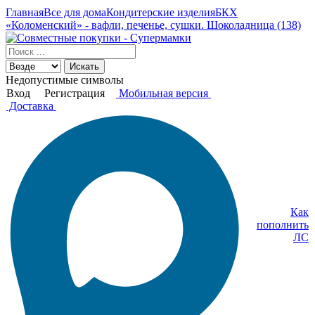
Главная
Все для дома
Кондитерские изделия
БКХ
«Коломенский» - вафли, печенье, сушки. Шоколадница (138)
Искать
Недопустимые символы
Вход
Регистрация
Мобильная версия
Доставка
Как
пополнить
ЛС