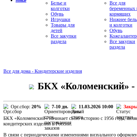
Новые
Белье и
Все для
колготки
беременных 
Обувь
кормящих
Игрушки
Нижнее бель
Товары для
и колготки
детей
Обувь
Все закупки
Кожгалантер
раздела
Все закупки
раздела
Все для дома - Кондитерские изделия
БКХ «Коломенский» - 
Орг.сбор:
20%
7-10 дн.
11.03.2026 10:00
Закр
БКХ «Коломенский» начинает свою историю с 1956 года, явля
кондитерских изделий в России.
В связи с периодическими изменениями визуального оформле