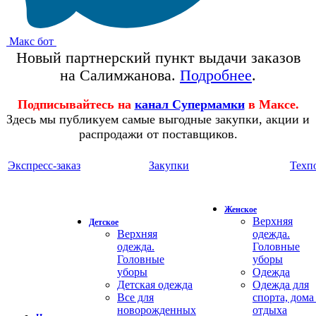
Макс бот
Новый партнерский пункт выдачи заказов
на Салимжанова.
Подробнее
.
Подписывайтесь на
канал Супермамки
в Максе.
Здесь мы публикуем самые выгодные закупки, акции и
распродажи от поставщиков.
Экспресс-заказ
Закупки
Техп
Женское
Верхняя
Детское
Верхняя
одежда.
одежда.
Головные
Головные
уборы
уборы
Одежда
Детская одежда
Одежда для
Все для
спорта, дома
новорожденных
отдыха