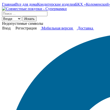
Главная
Все для дома
Кондитерские изделия
БКХ «Коломенский» 
Искать
Недопустимые символы
Вход
Регистрация
Мобильная версия
Доставка