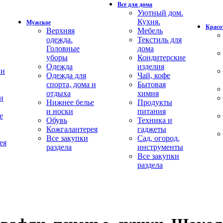
Все для дома
Уютный дом.
Кухня.
Мужское
Красот
Верхняя
Мебель
одежда.
Текстиль для
Головные
дома
уборы
Кондитерские
Одежда
изделия
 и
Одежда для
Чай, кофе
спорта, дома и
Бытовая
отдыха
химия
и
Нижнее белье
Продукты
и носки
питания
е
Обувь
Техника и
Кожгалантерея
гаджеты
Все закупки
Сад, огород,
ея
раздела
инструменты
Все закупки
раздела