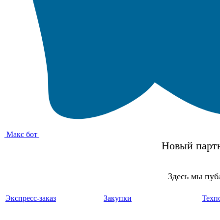
Макс бот
Новый партн
Здесь мы пуб
Экспресс-заказ
Закупки
Техп