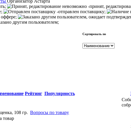
сты
Организатор
Астарта
ать;
-принят, редактиров
е;
-отправлен поставщику;
 оффере;
казано другим пользователем;
Сортировать по
именование
Рейтинг
Популярность
Соби
собр
щенка, 108 гр.
Вопросы по товару