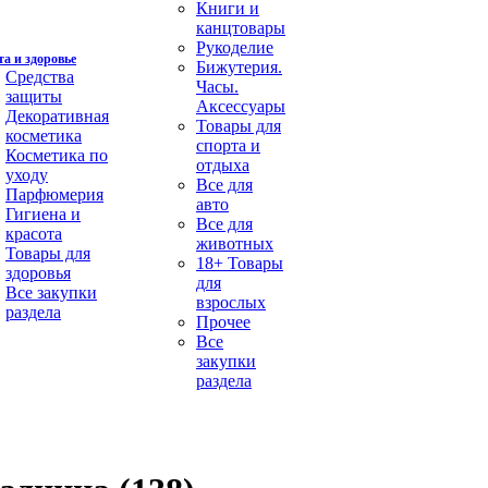
Книги и
канцтовары
Рукоделие
а и здоровье
Бижутерия.
Средства
Часы.
защиты
Аксессуары
Декоративная
Товары для
косметика
спорта и
Косметика по
отдыха
уходу
Все для
Парфюмерия
авто
Гигиена и
Все для
красота
животных
Товары для
18+ Товары
здоровья
для
Все закупки
взрослых
раздела
Прочее
Все
закупки
раздела