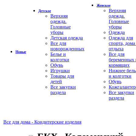
Женское
Верхняя
Детское
Верхняя
одежда.
одежда.
Головные
Головные
уборы
уборы
Одежда
Детская одежда
Одежда для
Все для
спорта, дома
новорожденных
отдыха
Новые
Белье и
Все для
колготки
беременных 
Обувь
кормящих
Игрушки
Нижнее бель
Товары для
и колготки
детей
Обувь
Все закупки
Кожгалантер
раздела
Все закупки
раздела
Все для дома - Кондитерские изделия