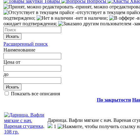
Товары
Вопросы
Хва
-принят, можно отредактиров
-отсутствует в текущем прайс
подтверждено;
-нет в наличии;
-в
ожидает подтверждения;
-за
Искать
Расширенный поиск
Наименование
Цена
от
до
Искать
Показать все описания
По закрытости
На
Дарница. Вафли мягкие с нач. Вареная сгу
1