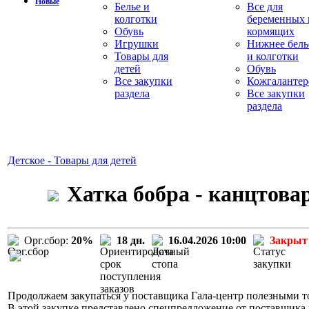
Новые
Белье и
Все для
колготки
беременных 
Обувь
кормящих
Игрушки
Нижнее бель
Товары для
и колготки
детей
Обувь
Все закупки
Кожгалантер
раздела
Все закупки
раздела
Детское - Товары для детей
Хатка бобра - канцтова
Орг.сбор:
20%
18 дн.
16.04.2026 10:00
Закрыт
Продолжаем закупаться у поставщика Гала-центр полезными то
В этой закупке представлено спецпредложение от поставщика 