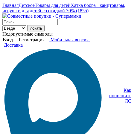
Главная
Детское
Товары для детей
Хатка бобра - канцтовары,
игрушки для детей со скидкой 30% (1855)
Искать
Недопустимые символы
Вход
Регистрация
Мобильная версия
Доставка
Как
пополнить
ЛС