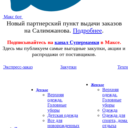
Макс бот
Новый партнерский пункт выдачи заказов
на Салимжанова.
Подробнее
.
Подписывайтесь на
канал Супермамки
в Максе.
Здесь мы публикуем самые выгодные закупки, акции и
распродажи от поставщиков.
Экспресс-заказ
Закупки
Техп
Женское
Верхняя
Детское
Верхняя
одежда.
одежда.
Головные
Головные
уборы
уборы
Одежда
Детская одежда
Одежда для
Все для
спорта, дома
новорожденных
отдыха