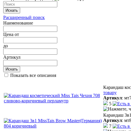
Искать
Расширенный поиск
Наименование
Цена
от
до
Артикул
Искать
Показать все описания
Карандаш кос
товару
Артикул
:
мт
5
Карандаш 3в1
Артикул
:
мт
7