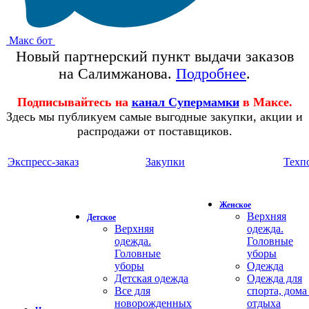
Макс бот
Новый партнерский пункт выдачи заказов
на Салимжанова.
Подробнее
.
Подписывайтесь на
канал Супермамки
в Максе.
Здесь мы публикуем самые выгодные закупки, акции и
распродажи от поставщиков.
Экспресс-заказ
Закупки
Техп
Женское
Верхняя
Детское
Верхняя
одежда.
одежда.
Головные
Головные
уборы
уборы
Одежда
Детская одежда
Одежда для
Все для
спорта, дома
новорожденных
отдыха