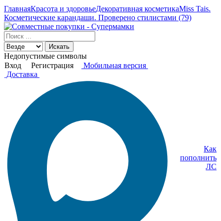
Главная
Красота и здоровье
Декоративная косметика
Miss Tais.
Косметические карандаши. Проверено стилистами (79)
Искать
Недопустимые символы
Вход
Регистрация
Мобильная версия
Доставка
Как
пополнить
ЛС