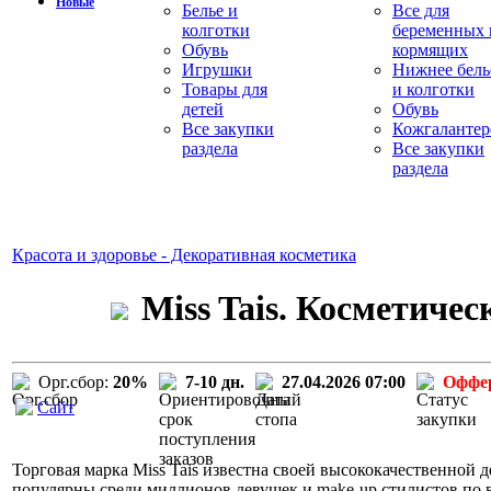
Новые
Белье и
Все для
колготки
беременных 
Обувь
кормящих
Игрушки
Нижнее бель
Товары для
и колготки
детей
Обувь
Все закупки
Кожгалантер
раздела
Все закупки
раздела
Красота и здоровье - Декоративная косметика
Miss Tais. Косметиче
Орг.сбор:
20%
7-10 дн.
27.04.2026 07:00
Оффе
Сайт
Торговая марка Miss Tais известна своей высококачественной д
популярны среди миллионов девушек и make-up стилистов по вс