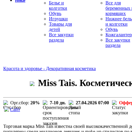
Новые
Белье и
Все для
колготки
беременных 
Обувь
кормящих
Игрушки
Нижнее бель
Товары для
и колготки
детей
Обувь
Все закупки
Кожгалантер
раздела
Все закупки
раздела
Красота и здоровье - Декоративная косметика
Miss Tais. Косметиче
Орг.сбор:
20%
7-10 дн.
27.04.2026 07:00
Оффе
Сайт
Торговая марка Miss Tais известна своей высококачественной д
популярны среди миллионов девушек и make-up стилистов по вс