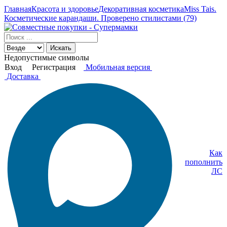
Главная
Красота и здоровье
Декоративная косметика
Miss Tais.
Косметические карандаши. Проверено стилистами (79)
Искать
Недопустимые символы
Вход
Регистрация
Мобильная версия
Доставка
Как
пополнить
ЛС