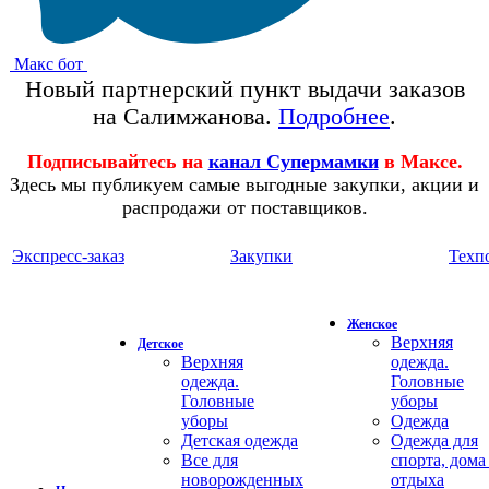
Макс бот
Новый партнерский пункт выдачи заказов
на Салимжанова.
Подробнее
.
Подписывайтесь на
канал Супермамки
в Максе.
Здесь мы публикуем самые выгодные закупки, акции и
распродажи от поставщиков.
Экспресс-заказ
Закупки
Техп
Женское
Верхняя
Детское
Верхняя
одежда.
одежда.
Головные
Головные
уборы
уборы
Одежда
Детская одежда
Одежда для
Все для
спорта, дома
новорожденных
отдыха