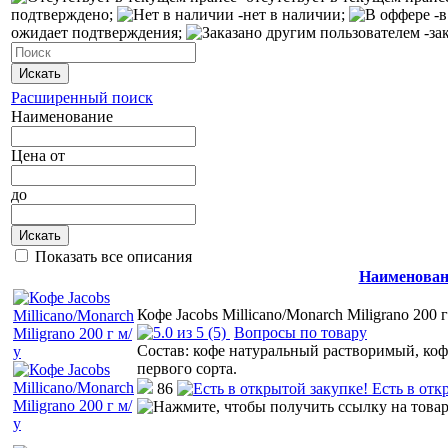
подтверждено;
-нет в наличии;
-в
ожидает подтверждения;
-за
Искать
Расширенный поиск
Наименование
Цена
от
до
Искать
Показать все описания
Наименован
Кофе Jacobs Millicano/Monarch Miligrano 200 г
(5)
Вопросы по товару
Состав: кофе натуральный растворимый, к
первого сорта.
86
Есть в отк