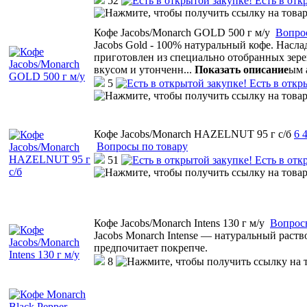
52
Есть в отк
Кофе Jacobs/Monarch GOLD 500 г м/у
Вопро
Jacobs Gold - 100% натуральный кофе. Насла
приготовлен из специально отобранных зе
вкусом и утонченн
...
Показать описание
ым 
5
Есть в откр
Кофе Jacobs/Monarch HAZELNUT 95 г с/б
6
4
Вопросы по товару
51
Есть в отк
Кофе Jacobs/Monarch Intens 130 г м/у
Вопрос
Jacobs Monarch Intense — натуральный раств
предпочитает покрепче.
8