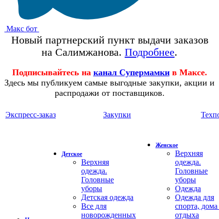
Макс бот
Новый партнерский пункт выдачи заказов
на Салимжанова.
Подробнее
.
Подписывайтесь на
канал Супермамки
в Максе.
Здесь мы публикуем самые выгодные закупки, акции и
распродажи от поставщиков.
Экспресс-заказ
Закупки
Техп
Женское
Верхняя
Детское
Верхняя
одежда.
одежда.
Головные
Головные
уборы
уборы
Одежда
Детская одежда
Одежда для
Все для
спорта, дома
новорожденных
отдыха