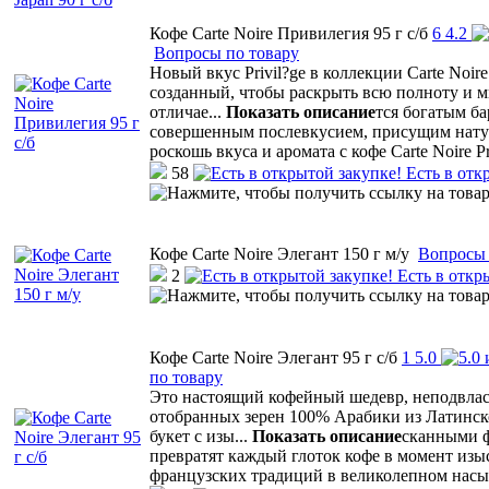
Кофе Carte Noire Привилегия 95 г с/б
6
4.2
Вопросы по товару
Новый вкус Privil?ge в коллекции Carte Noi
созданный, чтобы раскрыть всю полноту и мн
отличае
...
Показать описание
тся богатым б
совершенным послевкусием, присущим натур
роскошь вкуса и аромата с кофе Carte Noire Pr
58
Есть в отк
Кофе Carte Noire Элегант 150 г м/у
Вопросы 
2
Есть в откр
Кофе Carte Noire Элегант 95 г с/б
1
5.0
по товару
Это настоящий кофейный шедевр, неподвластн
отобранных зерен 100% Арабики из Латинск
букет с изы
...
Показать описание
сканными ф
превратят каждый глоток кофе в момент изыс
французских традиций в великолепном насы