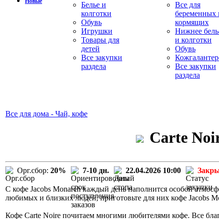
Новые
Белье и
Все для
колготки
беременных 
Обувь
кормящих
Игрушки
Нижнее бель
Товары для
и колготки
детей
Обувь
Все закупки
Кожгалантер
раздела
Все закупки
раздела
Все для дома - Чай, кофе
Carte Noi
Орг.сбор:
20%
7-10 дн.
22.04.2026 10:00
Закр
С кофе Jacobs Monarch каждый день наполнится особой атмосф
любимых и близких людей, приготовьте для них кофе Jacobs M
Кофе Carte Noire почитаем многими любителями кофе. Все бла