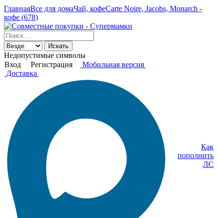
Главная
Все для дома
Чай, кофе
Carte Noire, Jacobs, Monarch -
кофе (678)
Искать
Недопустимые символы
Вход
Регистрация
Мобильная версия
Доставка
Как
пополнить
ЛС