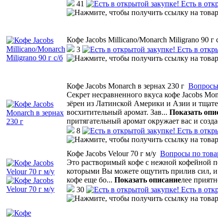
41
Есть в отк
Кофе Jacobs Millicano/Monarch Miligrano 90 г 
3
Есть в откр
Кофе Jacobs Monarch в зернах 230 г
Вопросы
Секрет несравненного вкуса кофе Jacobs M
зёрен из Латинской Америки и Азии и тщат
восхитительный аромат. Зав
...
Показать опи
притягательный аромат окружает вас и созд
8
Есть в откр
Кофе Jacobs Velour 70 г м/у
Вопросы по това
Это растворимый кофе с нежной кофейной пен
которыми Вы можете ощутить прилив сил, и
кофе еще бо
...
Показать описание
лее прият
30
Есть в отк