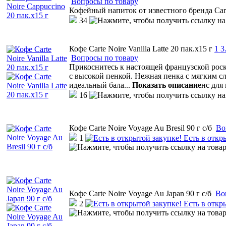
Вопросы по товару
Кофейный напиток от известного бренда Car
34
Кофе Carte Noire Vanilla Latte 20 пак.x15 г
1
3
Вопросы по товару
Прикоснитесь к настоящей французской рос
с высокой пенкой. Нежная пенка c мягким 
идеальный бала
...
Показать описание
нс для
16
Кофе Carte Noire Voyage Au Bresil 90 г с/б
Во
1
Есть в откр
Кофе Carte Noire Voyage Au Japan 90 г с/б
Во
2
Есть в откр