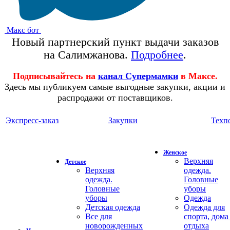
Макс бот
Новый партнерский пункт выдачи заказов
на Салимжанова.
Подробнее
.
Подписывайтесь на
канал Супермамки
в Максе.
Здесь мы публикуем самые выгодные закупки, акции и
распродажи от поставщиков.
Экспресс-заказ
Закупки
Техп
Женское
Верхняя
Детское
Верхняя
одежда.
одежда.
Головные
Головные
уборы
уборы
Одежда
Детская одежда
Одежда для
Все для
спорта, дома
новорожденных
отдыха