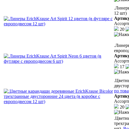
.Линеры
12 шт)
Артик
Ассорт
20
.Линеры
европо
Артик
Ассорт
17
.Цветн
двустор
по тов
Артик
Ассорт
20
.Цветны
трехгра
шт)
Во