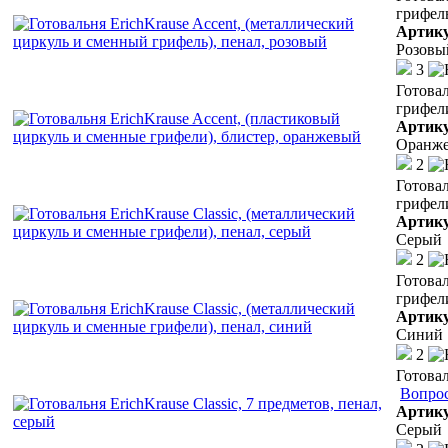
грифель
Артик
Розовы
3
Готовал
грифел
Артик
Оранж
2
Готовал
грифели
Артик
Серый
2
Готовал
грифели
Артик
Синий
2
Готовал
Вопрос
Артик
Серый