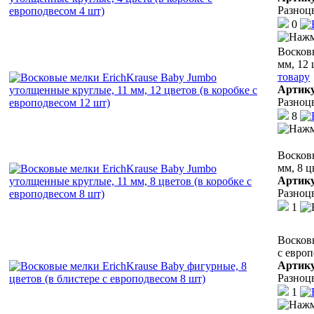
Разноц
0
Восков
мм, 12 
товару
Артик
Разноц
8
Восков
мм, 8 ц
Артик
Разноц
1
Восковы
с европ
Артик
Разноц
1