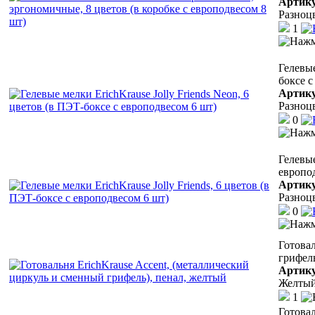
Артик
Разноц
1
Гелевые
боксе с
Артик
Разноц
0
Гелевые
европо
Артик
Разноц
0
Готовал
грифель
Артик
Желты
1
Готовал