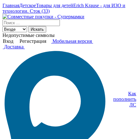
Главная
Детское
Товары для детей
Erich Krause - для ИЗО и
технологии. Сток (33)
Искать
Недопустимые символы
Вход
Регистрация
Мобильная версия
Доставка
Как
пополнить
ЛС