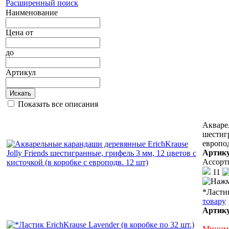
Расширенный поиск
Наименование
Цена
от
до
Артикул
Искать
Показать все описания
Акварел
шестигр
европод
Артик
Ассорт
11
*Ластик
товару
Артик
Минима