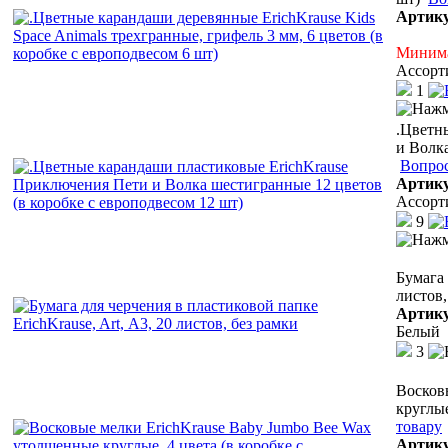
Артик
Минима
Ассорт
1
.Цветн
и Волка
Вопрос
Артик
Ассорт
9
Бумага 
листов,
Артик
Белый
3
Восков
круглые
товару
Артик