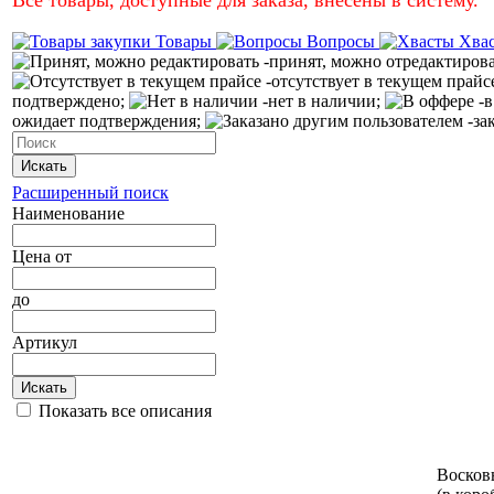
Товары
Вопросы
Хва
-принят, можно отредактиров
-отсутствует в текущем прайс
подтверждено;
-нет в наличии;
-в
ожидает подтверждения;
-за
Искать
Расширенный поиск
Наименование
Цена
от
до
Артикул
Искать
Показать все описания
Восковы