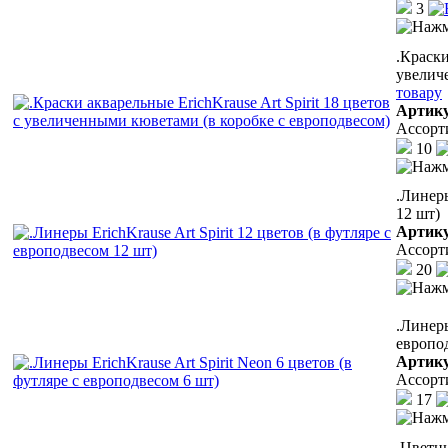
3
.Краски
увелич
товару
Артик
Ассорт
10
.Линеры
12 шт)
Артик
Ассорт
20
.Линеры
европо
Артик
Ассорт
17
.Цветн