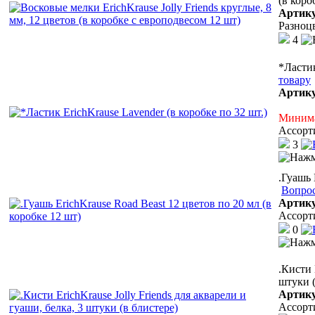
(в коро
Артик
Разноц
4
*Ластик
товару
Артик
Минима
Ассорт
3
.Гуашь 
Вопрос
Артик
Ассорт
0
.Кисти 
штуки (
Артик
Ассорт