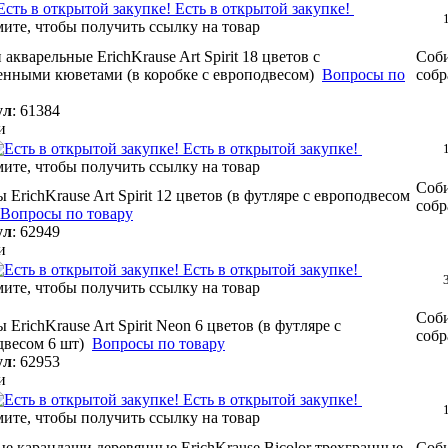
Есть в открытой закупке!
 акварельные ErichKrause Art Spirit 18 цветов с
Соби
енными кюветами (в коробке с европодвесом)
Вопросы по
собр
ул
:
61384
и
Есть в открытой закупке!
Соби
 ErichKrause Art Spirit 12 цветов (в футляре с европодвесом
собр
Вопросы по товару
ул
:
62949
и
Есть в открытой закупке!
Соби
 ErichKrause Art Spirit Neon 6 цветов (в футляре с
собр
двесом 6 шт)
Вопросы по товару
ул
:
62953
и
Есть в открытой закупке!
ые карандаши деревянные ErichKrause Bicolor трехгранные
Соби