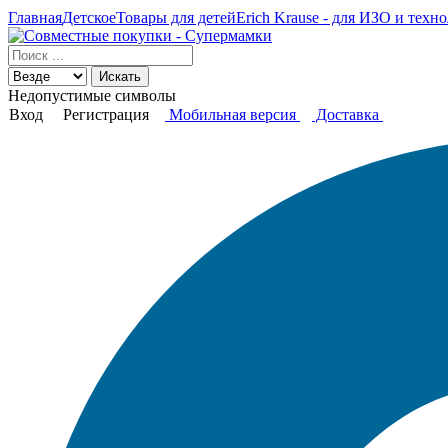
Главная
Детское
Товары для детей
Erich Krause - для ИЗО и техно
Искать
Недопустимые символы
Вход
Регистрация
Мобильная версия
Доставка