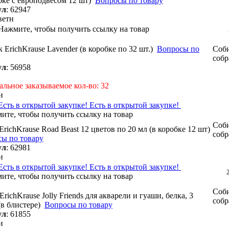
бке с европодвесом 12 шт)
Вопросы по товару
ул
:
62947
ветн
 ErichKrause Lavender (в коробке по 32 шт.)
Вопросы по
Соби
собр
ул
:
56958
льное заказываемое кол-во: 32
и
Есть в открытой закупке!
Соби
ErichKrause Road Beast 12 цветов по 20 мл (в коробке 12 шт)
собр
ы по товару
ул
:
62981
и
Есть в открытой закупке!
Соби
ErichKrause Jolly Friends для акварели и гуаши, белка, 3
собр
в блистере)
Вопросы по товару
ул
:
61855
и