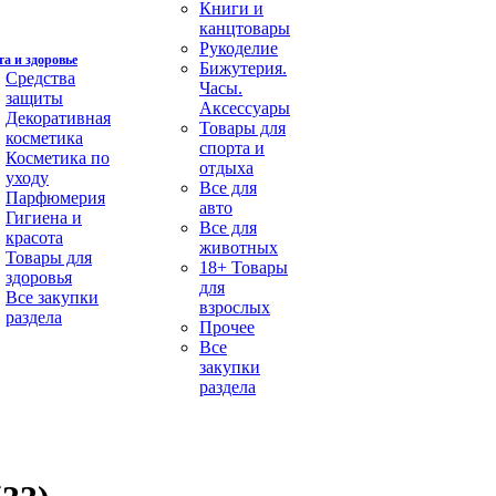
Книги и
канцтовары
Рукоделие
а и здоровье
Бижутерия.
Средства
Часы.
защиты
Аксессуары
Декоративная
Товары для
косметика
спорта и
Косметика по
отдыха
уходу
Все для
Парфюмерия
авто
Гигиена и
Все для
красота
животных
Товары для
18+ Товары
здоровья
для
Все закупки
взрослых
раздела
Прочее
Все
закупки
раздела