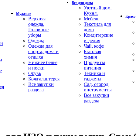
Все для дома
Уютный дом.
Кухня.
Мужское
Красот
Верхняя
Мебель
одежда.
Текстиль для
Головные
дома
уборы
Кондитерские
Одежда
изделия
 и
Одежда для
Чай, кофе
спорта, дома и
Бытовая
отдыха
химия
и
Нижнее белье
Продукты
и носки
питания
е
Обувь
Техника и
Кожгалантерея
гаджеты
Все закупки
Сад, огород,
ея
раздела
инструменты
Все закупки
раздела