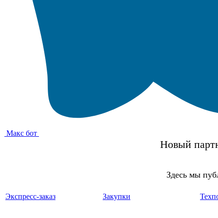
Макс бот
Новый партн
Здесь мы пуб
Экспресс-заказ
Закупки
Техп