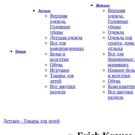
Женское
Верхняя
Детское
Верхняя
одежда.
одежда.
Головные
Головные
уборы
уборы
Одежда
Детская одежда
Одежда для
Все для
спорта, дома
новорожденных
отдыха
Новые
Белье и
Все для
колготки
беременных 
Обувь
кормящих
Игрушки
Нижнее бель
Товары для
и колготки
детей
Обувь
Все закупки
Кожгалантер
раздела
Все закупки
раздела
Детское - Товары для детей