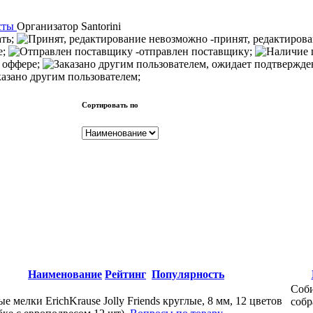
сты
Организатор
Santorini
ать;
-принят, редактиров
е;
-отправлен поставщику;
 оффере;
казано другим пользователем;
Сортировать по
Наименование
Рейтинг
Популярность
Соби
е мелки ErichKrause Jolly Friends круглые, 8 мм, 12 цветов
собр