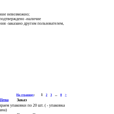
ание невозможно;
-наличие
-заказано другим пользователем,
1
На страницу
:
2
3
...
8
>
Цена
Заказ
раем упаковки по 20 шт. (
- упаковка
ана)