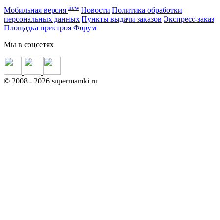
new
Мобильная версия
Новости
Политика обработки
персональных данных
Пункты выдачи заказов
Экспресс-заказ
Площадка пристроя
Форум
Мы в соцсетях
©
2008
- 2026 supermamki.ru