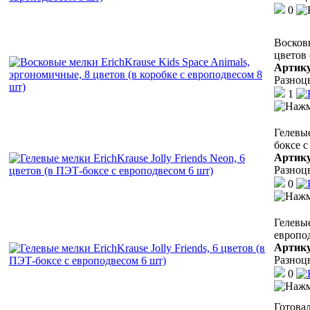
0
Восковы
цветов 
Артик
Разноц
1
Гелевые
боксе с
Артик
Разноц
0
Гелевые
европо
Артик
Разноц
0
Готовал