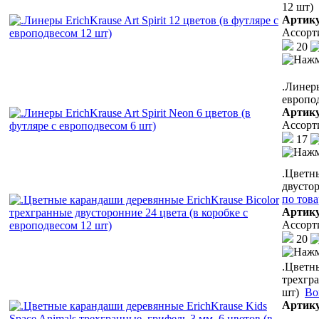
12 шт)
Артик
Ассорт
20
.Линеры
европо
Артик
Ассорт
17
.Цветн
двустор
по тов
Артик
Ассорт
20
.Цветны
трехгра
шт)
Во
Артик