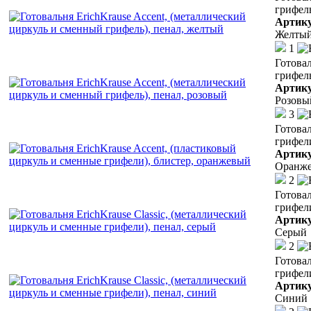
грифель
Артик
Желты
1
Готовал
грифель
Артик
Розовы
3
Готовал
грифел
Артик
Оранж
2
Готовал
грифели
Артик
Серый
2
Готовал
грифели
Артик
Синий