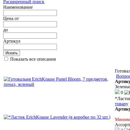
Расширенный поиск
Наименование
Цена
от
до
Артикул
Искать
Показать все описания
Готовал
Вопрос
Артик
Зелены
0
*Ластик
товару
Артик
Минима
Ассорт