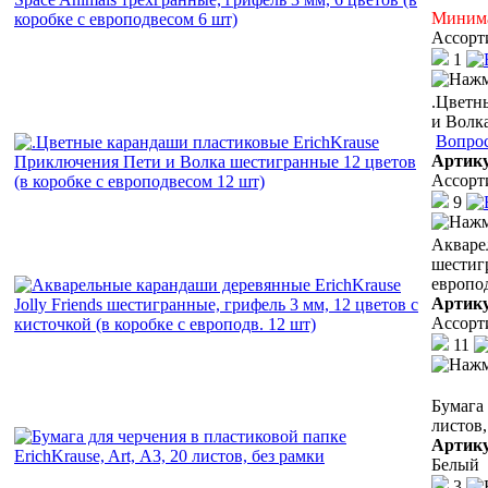
Минима
Ассорт
1
.Цветн
и Волка
Вопрос
Артик
Ассорт
9
Акварел
шестигр
европод
Артик
Ассорт
11
Бумага 
листов,
Артик
Белый
3