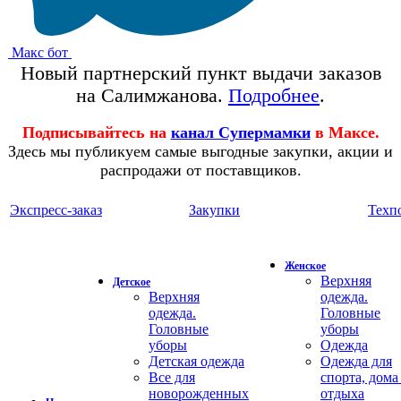
Макс бот
Новый партнерский пункт выдачи заказов
на Салимжанова.
Подробнее
.
Подписывайтесь на
канал Супермамки
в Максе.
Здесь мы публикуем самые выгодные закупки, акции и
распродажи от поставщиков.
Экспресс-заказ
Закупки
Техп
Женское
Верхняя
Детское
Верхняя
одежда.
одежда.
Головные
Головные
уборы
уборы
Одежда
Детская одежда
Одежда для
Все для
спорта, дома
новорожденных
отдыха