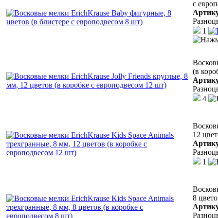
с европ
Артик
Разноц
1
Восковы
(в коро
Артик
Разноц
4
Восковы
12 цвет
Артик
Разноц
1
Восковы
8 цвето
Артик
Разноц