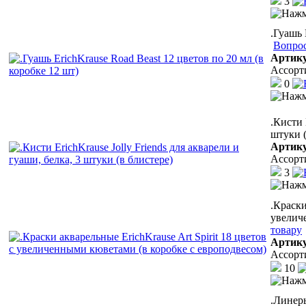
3
.Гуашь 
Вопрос
Артик
Ассорт
0
.Кисти 
штуки (
Артик
Ассорт
3
.Краски
увелич
товару
Артик
Ассорт
10
.Линеры