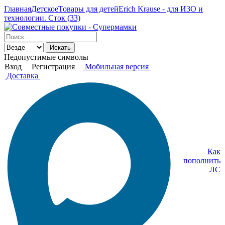
Главная
Детское
Товары для детей
Erich Krause - для ИЗО и
технологии. Сток (33)
Искать
Недопустимые символы
Вход
Регистрация
Мобильная версия
Доставка
Как
пополнить
ЛС